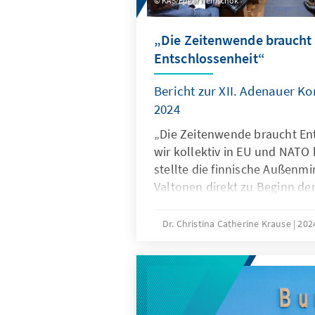
KAS/Edgar Nemschok
„Die Zeitenwende braucht
Entschlossenheit“
Bericht zur XII. Adenauer K
2024
„Die Zeitenwende braucht En
wir kollektiv in EU und NATO
stellte die finnische Außenmin
Valtonen direkt zu Beginn der
Konferenz fest.
Dr. Christina Catherine Krause
20