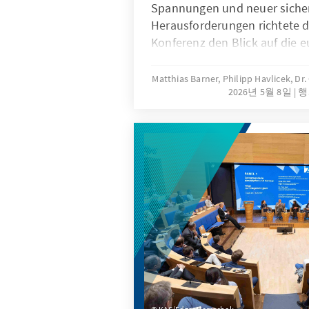
Spannungen und neuer sicher
Herausforderungen richtete di
Konferenz den Blick auf die 
Handlungsfähigkeit und die z
Ausrichtung deutscher Außenp
Matthias Barner, Philipp Havlicek, Dr
2026년 5월 8일
행
markierte sie das erste Amtsj
Außenminister Johann Wadep
für eine außenpolitische Gru