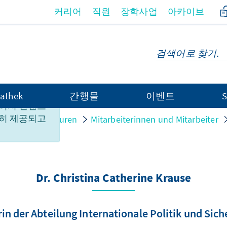
커리어
직원
장학사업
아카이브
athek
간행물
이벤트
S
이지 컨텐츠
히 제공되고
nen und Strukturen
Mitarbeiterinnen und Mitarbeiter
Dr. Christina Catherine Krause
rin der Abteilung Internationale Politik und Sich