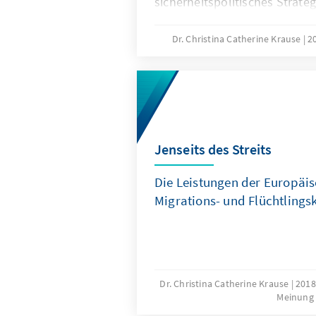
sicherheitspolitisches Strat
veröffentlicht. Das Auswärtig
Federführung, weitere Bundes
Dr. Christina Catherine Krause
2
das Bundeskanzleramt wurde
Entstehungsprozess eingebun
2023 veröffentlichte National
fällt in eine Zeit multipler Kr
Russland greift nicht nur die
richtet seine Aggressionen ge
Jenseits des Streits
demokratische Welt. Erfüllt di
Die Leistungen der Europäis
Migrations-­ und Flüchtlings
Dr. Christina Catherine Krause
201
Meinung