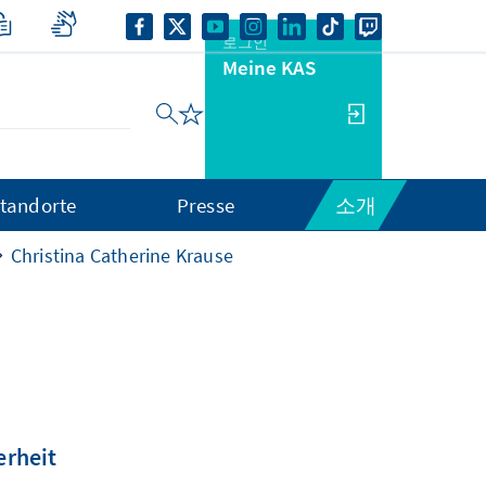
로그인
Meine KAS
tandorte
Presse
소개
Christina Catherine Krause
erheit