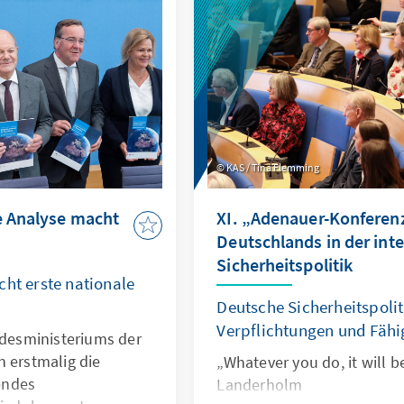
gestalten.
KAS / Tina Flemming
e Analyse macht
XI. „Adenauer-Konferenz
Deutschlands in der int
Sicherheitspolitik
cht erste nationale
Deutsche Sicherheitspolit
Verpflichtungen und Fähi
esministeriums der
n erstmalig die
„Whatever you do, it will be
endes
Landerholm