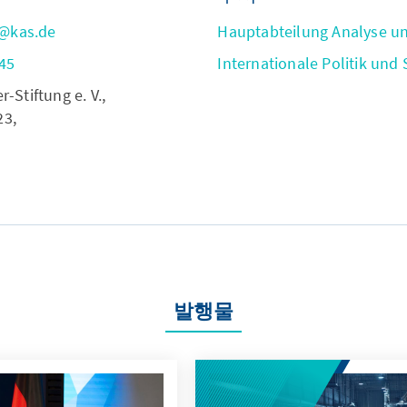
e@kas.de
Hauptabteilung Analyse u
45
Internationale Politik und 
Stiftung e. V.,
23,
발행물