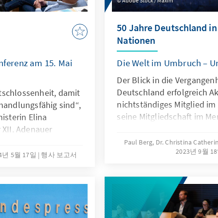
Adobe Stock / Maxim
50 Jahre Deutschland in
Nationen
onferenz am 15. Mai
Die Welt im Umbruch – Un
Der Blick in die Vergangenh
Deutschland erfolgreich Ak
tschlossenheit, damit
nichtständiges Mitglied im 
 handlungsfähig sind“,
seine Mitgliedschaft im M
isterin Elina
auch in anderen UN-Gremi
 XII. Adenauer
Initiative, die Vermittlun
Paul Berg, Dr. Christina Cather
2023년 9월 1
Irak in den 1980er Jahren, 
24년 5월 17일
행사 보고서
Friedens- und Stabilisieru
Eintreten für den Internati
oder für ein Ukraine-Sonder
wichtige Schritte, um die 
Planeten sicherer, friedlic