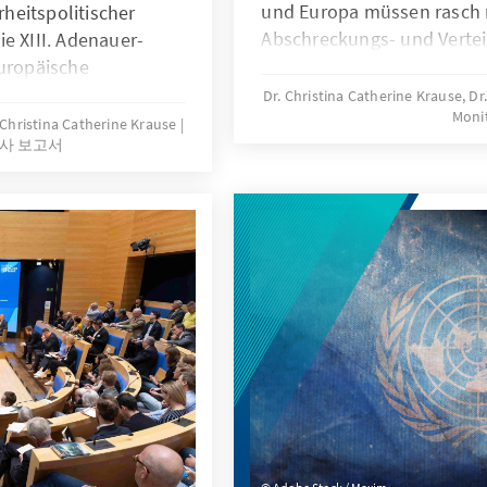
und Europa müssen rasch 
heitspolitischer
Abschreckungs- und Vertei
e XIII. Adenauer-
investieren. Dabei verfügt 
europäische
Sektoren, die für die Prod
ukünftige strategische
Dr. Christina Catherine Krause, Dr
Moni
Rüstungsgütern gebraucht
olitik. Zugleich
. Christina Catherine Krause
사 보고서
einzigartiges Know-how un
ahr von
Produktionsnetzwerke. Zur
hul und bot Anlass
sich viele dieser Sektoren 
ndsatzrede.
verfügen über freie Kapazit
unterbreitet Vorschläge, w
schnell und effektiv geho