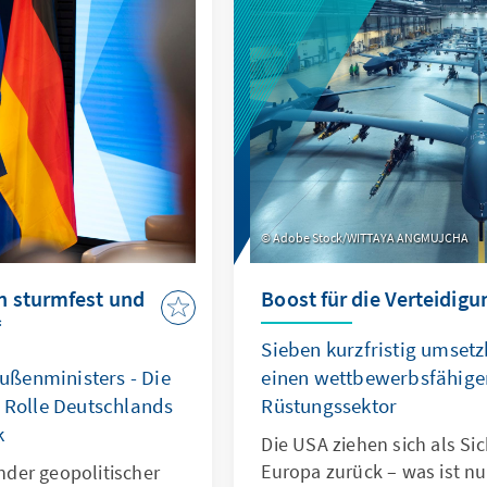
Adobe Stock/WITTAYA ANGMUJCHA
n sturmfest und
Boost für die Verteidigu
“
Sieben kurzfristig umsetz
ßenministers - Die
einen wettbewerbsfähige
r Rolle Deutschlands
Rüstungssektor
k
Die USA ziehen sich als Si
Europa zurück – was ist n
der geopolitischer