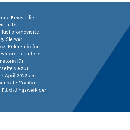
erine Krause die
it in der
 Kiel promovierte
g. Sie war
a, Referentin für
Westeuropa und die
natorin für
selte sie zur
is April 2022 das
erende. Vor ihrer
m Flüchtlingswerk der