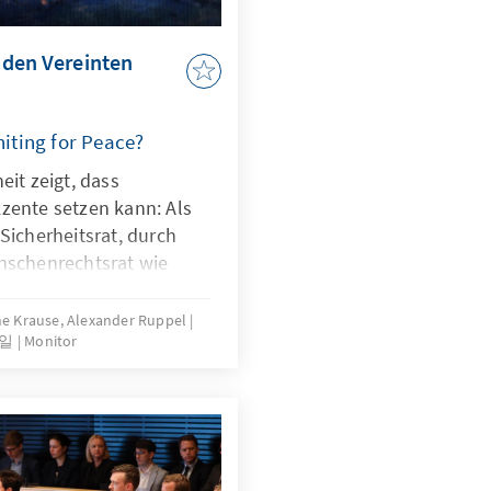
 den Vereinten
iting for Peace?
eit zeigt, dass
zente setzen kann: Als
Sicherheitsrat, durch
enschenrechtsrat wie
en. Die Namibia-
g zwischen dem Iran und
ine Krause, Alexander Ruppel
8일
Monitor
die Beteiligung an
ngsmissionen, das
onalen Strafgerichtshof
tribunal, alles sind
Zukunft auf diesem
her und nachhaltiger zu