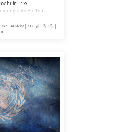
mehr in ihre
digungsfähigkeiten
Deutschland in vielen
uktion von
. Jan Cernicky
2025년 3월 5일
tor
 werden, über weltweit
d über beispiellose
 gleichen Zeit befinden
aktuell in der Krise und
äten. Die Studie
ie diese Potenziale
ben werden können.