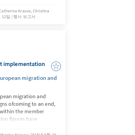
 Catherine Krause, Christina
월 12일
행사 보고서
ult implementation
 European migration and
opean migration and
gns ofcoming to an end,
r within the member
tion figures have
e administrative chaos is
 emergencies are
Catherine Krause
2018년 5월 29