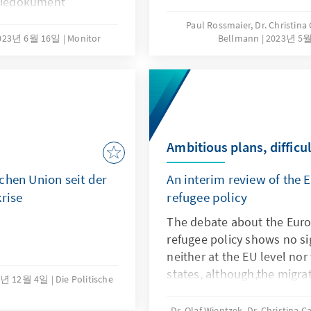
egiedokument
e Amt hatte die
Paul Rossmaier, Dr. Christina
ministerien, wie auch
023년 6월 16일
Monitor
Bellmann
2023년 5
n eng in den
den. Die am 14. Juni
e Sicherheitsstrategie
isen und Konflikte:
 Ukraine an, sondern
gen die gesamte freie
Ambitious plans, diffic
e alle Ziele?
chen Union seit der
An interim review of the
krise
refugee policy
The debate about the Eur
refugee policy shows no si
neither at the EU level no
states, although,the migra
8년 12월 4일
Die Politische
dramatically decreased, th
resolvedand humanitarian
Dr. Olaf Wientzek, Dr. Christina 