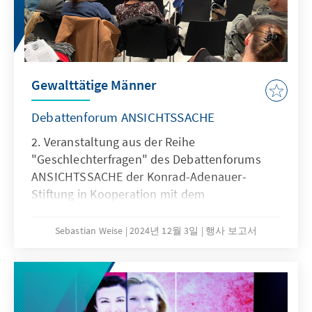
Gewalttätige Männer
Debattenforum ANSICHTSSACHE
2. Veranstaltung aus der Reihe
"Geschlechterfragen" des Debattenforums
ANSICHTSSACHE der Konrad-Adenauer-
Stiftung in Kooperation mit dem
Exzellenzcluster SCRIPTS der Freien
Universität Berlin.
Sebastian Weise
2024년 12월 3일
행사 보고서