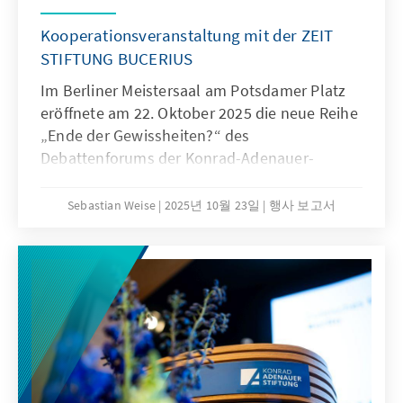
Kooperationsveranstaltung mit der ZEIT
STIFTUNG BUCERIUS
Im Berliner Meistersaal am Potsdamer Platz
eröffnete am 22. Oktober 2025 die neue Reihe
„Ende der Gewissheiten?“ des
Debattenforums der Konrad-Adenauer-
Stiftung mit Annegret Kramp-Karrenbauer
und Marek Prawda.
Sebastian Weise
2025년 10월 23일
행사 보고서