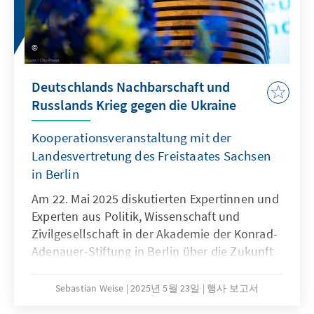
Deutschlands Nachbarschaft und
Russlands Krieg gegen die Ukraine
Kooperationsveranstaltung mit der
Landesvertretung des Freistaates Sachsen
in Berlin
Am 22. Mai 2025 diskutierten Expertinnen und
Experten aus Politik, Wissenschaft und
Zivilgesellschaft in der Akademie der Konrad-
Adenauer-Stiftung in Berlin über die Zukunft
der Ukraine und Europas Rolle angesichts des
russischen Angriffskrieges. Im Mittelpunkt
Sebastian Weise
2025년 5월 23일
행사 보고서
standen Fragen nach dem inneren