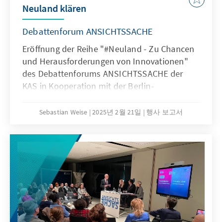
Neuland klären
Debattenforum ANSICHTSSACHE
Eröffnung der Reihe "#Neuland - Zu Chancen
und Herausforderungen von Innovationen"
des Debattenforums ANSICHTSSACHE der
KAS in Kooperation mit der Berlin-
Brandenburgischen Akademie der
Wissenschaften.
Sebastian Weise
2025년 2월 21일
행사 보고서