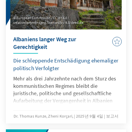
European Commission / CC-BY 4.0 /
creativecommons.org/licenses/by/4.0/deed.de
Albaniens langer Weg zur
Gerechtigkeit
Die schleppende Entschädigung ehemaliger
politisch Verfolgter
Mehr als drei Jahrzehnte nach dem Sturz des
kommunistischen Regimes bleibt die
juristische, politische und gesellschaftliche
Aufarbeitung der Vergangenheit in Albanien
ein unvollendetes Projekt. Besonders deutlich
zeigt sich dies im Entschädigungsprozess für
Dr. Thomas Kunze, Zheni Korçari,
2025년 9월 4일
보고서
ehemalige politische Gefangene und deren
Familien. Trotz früher gesetzgeberischer