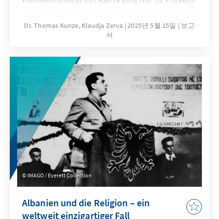
der Stimmen erneut als stärkste Kraft hervor
und gewann damit zum vierten Mal in Folge
Dr. Thomas Kunze, Klaudja Zerva
2025년 5월 15일
보고
서
die Wahlen. Eine absolute Mehrheit konnte sie
– wie bereits 2021 – erneut erreichen. Im
Parlament wird sie nun 83 der 140 Sitze
stellen. Die konservative Demokratische
Partei (DP) unter Sali Berisha vereinte im
Rahmen der „Allianz für ein großartiges
Albanien“ 34 Prozent der Stimmen auf sich
und erlangte damit 50 der Mandate. Ferner
schafften vier kleinere Parteien den Einzug ins
Parlament. Erstmals konnten auch Albaner,
die im Ausland leben, an der Parlamentswahl
teilnehmen. Oppositionsführer Berisha will
IMAGO / Everett Collection
das Wahlergebnis nicht akzeptieren. Er
beschuldigte die Regierungspartei des
Albanien und die Religion – ein
Stimmenkaufs und der Nutzung staatlicher
weltweit einzigartiger Fall