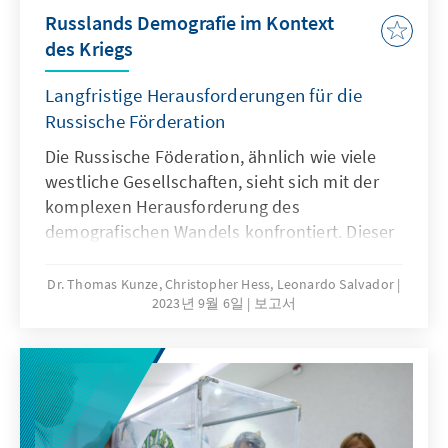
Russlands Demografie im Kontext
des Kriegs
Langfristige Herausforderungen für die
Russische Förderation
Die Russische Föderation, ähnlich wie viele
westliche Gesellschaften, sieht sich mit der
komplexen Herausforderung des
demografischen Wandels konfrontiert. Dieser
demografische Wandel birgt tiefgreifende
Implikationen, einschließlich potenzieller
Dr. Thomas Kunze, Christopher Hess, Leonardo Salvador
2023년 9월 6일
보고서
wirtschaftlicher Einbußen durch den Verlust
von Arbeitskräften und Verbrauchern, einer
alternden Bevölkerungsstruktur, die zu
steigenden Ausgaben in den Bereichen
Renten- und Gesundheitsversorgung führen
könnte, sowie einer potenziellen Verringerung