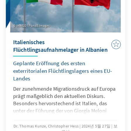
IMAGO / Pond5 Images
Italienisches
Flüchtlingsaufnahmelager in Albanien
Geplante Eröffnung des ersten
exterritorialen Flüchtlingslagers eines EU-
Landes
Der zunehmende Migrationsdruck auf Europa
prägt maßgeblich den aktuellen Diskurs.
Besonders hervorstechend ist Italien, das
unter der Führung der von Giorgia Meloni
angeführten Bewegung eine signifikante
Veränderung seiner migrationspolitischen
Dr. Thomas Kunze, Christopher Hess
2024년 5월 27일
보