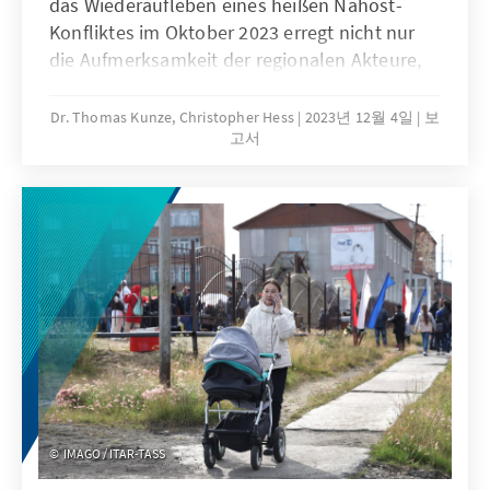
das Wiederaufleben eines heißen Nahost-
Konfliktes im Oktober 2023 erregt nicht nur
die Aufmerksamkeit der regionalen Akteure,
sondern auch die der globalen Gemeinschaft.
Insbesondere Russlands Reaktion wird mit
Dr. Thomas Kunze, Christopher Hess
2023년 12월 4일
보
고서
Argusaugen verfolgt. Russland, als
Rechtsnachfolgestaat der Sowjetunion, hat
eine tief verwurzelte Geschichte im Nahen
Osten. Der Länderbericht widmet sich neben
aktuellen russischen Reaktionen zum Nahost-
Konflikt der historischen Rolle der
Sowjetunion bzw. Russlands in der Region
und beleuchtet die russischen Interessen in
Nahost.
IMAGO / ITAR-TASS