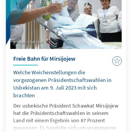
der Innovationsdynamik. Zusätzlich zu diesen
demografiepolitischen Herausforderungen
hat der Krieg Russlands gegen die Ukraine
eine weitere Dimension hinzugefügt. Der
Konflikt hat nicht nur zu zahlreichen
Kriegstoten geführt, sondern auch zur Flucht
Imago / ITAR-TASS
von bis zu einer Million Menschen.
Freie Bahn für Mirsijojew
Welche Weichenstellungen die
vorgezogenen Präsidentschaftswahlen in
Usbekistan am 9. Juli 2023 mit sich
brachten
Der usbekische Präsident Schawkat Mirsijojew
hat die Präsidentschaftswahlen in seinem
Land mit einem Ergebnis von 87 Prozent
gewonnen. Es handelte sich um vorgezogene