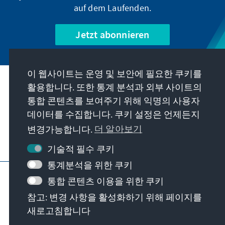
mit Exilanten prägt dabei der ehemalige
auf dem Laufenden.
Präsident Dimitri Medwedjew, Putins
Stellvertreter im Nationalen Sicherheitsrat:
Jetzt abonnieren
„Verräter, die ihr Land so sehr hassen, dass sie
seine Niederlage fordern, müssen als
Staatsfeinde betrachtet werden. (…) Solche
이 웹사이트는 운영 및 보안에 필요한 쿠키를
Personen sollten bis zum Ende ihres Lebens
우리의 과제
활용합니다. 또한 통계 분석과 외부 사이트의
nicht nach Russland zurückkehren dürfen.
통합 콘텐츠를 보여주기 위해 익명의 사용자
(…) Die Rückkehr nach Hause kann nur bei
데이터를 수집합니다. 쿠키 설정은 언제든지
연락처
eindeutiger öffentlicher Reue und durch
Amnestie oder Begnadigung erfolgen. Obwohl
변경가능합니다.
더 알아보기
es für sie besser wäre, nicht zurückzukehren.“
재단에서 제공하는 제안 더 보기
기술적 필수 쿠키
통계분석을 위한 쿠키
요목
개인 정보 보호
이용 약관
통합 콘텐츠 이용을 위한 쿠키
Erklärung zur Barrierefreiheit
Barriere melden
참고: 변경 사항을 활성화하기 위해 페이지를
사이트 맵
새로고침합니다
© Konrad-Adenauer-Stiftung e.V. 2026