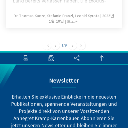
Land bereits verlassen haben. Die Exodus-
von Forderungen nach dem Einsatz taktischer
Bewegungen sind dabei unterschiedlich
Atomwaffen zurückschrecken. Allerdings
geprägt und in verschiedene Gruppierungen
Dr. Thomas Kunze, Stefanie Franzl, Leonid Syrota
2023년
verkündete Putin das einseitige Einfrieren des
1월 10일
보고서
einzuteilen. Die Auswanderungswellen aus
Atom-Abrüstungsvertrages „New Start“.
Russland stellen die europäischen Staaten
vor grundsätzliche Fragen über den Umgang
mit russischen Kriegsdienstverweigerern. In
1
/9
anderen Weltgegenden wie in Zentralasien
sorgen die Ausreisewellen hingegen zunächst
für wirtschaftliche Hoffnungen. Entgegen von
Befürchtungen hat Russland seine Grenzen
bislang (noch) nicht geschlossen. Das
Newsletter
Verlassen des Landes ist den Bürgern in der
Regel weiterhin möglich. Die russische
Erhalten Sie exklusive Einblicke in die neuesten
Regierung scheint in der augenblicklichen
Publikationen, spannende Veranstaltungen und
Lage einen Vorteil darin zu sehen, wenn
Projekte direkt von unserer Vorsitzenden
kritische Stimmen und Protestpotential
Annegret Kramp-Karrenbauer. Abonnieren Sie
Russland verlassen. Den Ton für den Umgang
jetzt unseren Newsletter und bleiben Sie immer