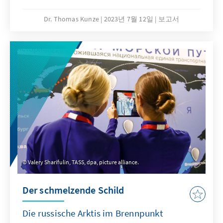
Wahlen, mit denen gleichzeitig die bisherigen
Amtszeiten des Präsidenten „annulliert“
Dr. Thomas Kunze
2023년 7월 12일
보고서
wurden. Mirsijojew könnte nun theoretisch im
Jahr 2030 ein weiteres Mal als
Staatsoberhaupt kandidieren. Er ist in dem
zentralasiatischen Land seit dem Tod des
autoritären Langzeitherrschers Islam
Karimow im Jahr 2017 an der Macht und hat
es für Reformen geöffnet.
Valery Sharifulin, TASS, dpa, picture alliance.
Der schmelzende Schild
Die russische Arktis im Brennpunkt