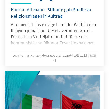
Ressourcen und ruft seine Anhänger zu
Protesten auf.
Konrad-Adenauer-Stiftung gab Studie zu
Religionsfragen in Auftrag
Albanien ist das einzige Land der Welt, in dem
Religion jemals per Gesetz verboten wurde.
Für fast ein Vierteljahrhundert führte der
kommunistische Diktator Enver Hoxha einen
Krieg gegen Religion. Ab 1967 und bis 1990
wurden religiöse Institutionen geschlossen,
Dr. Thomas Kunze, Flora Roberg
2025년 2월 11일
보고
서
die Ausübung religiöser Riten verboten sowie
die bloße Äußerung religiöser Überzeugungen
als Verbrechen gegen den Staat betrachtet.
Letzteres wurde eigens in einen Artikel des
Strafgesetzbuches aufgenommen, der ein
Strafmaß von drei bis zehn Jahren Gefängnis
vorsah.