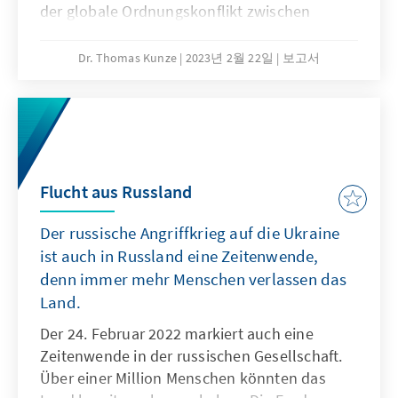
der globale Ordnungskonflikt zwischen
liberalen Demokratien und autoritären
Systemen spitzt sich zu. Der Krieg in der
Dr. Thomas Kunze
2023년 2월 22일
보고서
Ukraine ist nicht nur ein Krieg zwischen zwei
ehemaligen Sowjetrepubliken, sondern eine
Systemauseinandersetzung. Über die
Einschätzung der Eskalationsrisiken wird
gerungen. UN-Generalsekretär António
Guterres sagt vor der UN-Vollversammlung in
Flucht aus Russland
New York: „Ich befürchte, die Welt
Der russische Angriffkrieg auf die Ukraine
schlafwandelt nicht in einen größeren Krieg
hinein - ich befürchte, sie tut dies mit weit
ist auch in Russland eine Zeitenwende,
geöffneten Augen“. In einer Rede vor beiden
denn immer mehr Menschen verlassen das
Kammern des russischen Parlaments blieb
Land.
Wladimir Putin am 21. Februar 2023 zwar
Der 24. Februar 2022 markiert auch eine
hinter den Erwartungen von russischen
Zeitenwende in der russischen Gesellschaft.
Hardlinern, die ein noch brutaleren Krieg in
Über einer Million Menschen könnten das
der Ukraine verlangen und dabei auch nicht