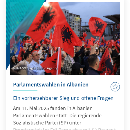
Initiativen ist der Weg zur materiellen
Wiedergutmachung von strukturellen
Defiziten, finanziellen Engpässen und einem
nur begrenzt vorhandenen politischen Willen
geprägt. Die Entschädigung dieser Opfer ist
nicht nur ein Gebot historischer Gerechtigkeit,
sondern auch ein Lackmustest für die
demokratische Reife Albaniens auf dem Weg
in die Europäische Union.
IMAGO / Light Studio Agency
Parlamentswahlen in Albanien
Ein vorhersehbarer Sieg und offene Fragen
Am 11. Mai 2025 fanden in Albanien
Parlamentswahlen statt. Die regierende
Sozialistische Partei (SP) unter
Premierminister Edi Rama ging mit 52 Prozent