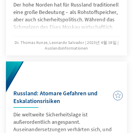
Der hohe Norden hat für Russland traditionell
eine große Bedeutung – als Rohstoffspeicher,
aber auch sicherheits­politisch. Während das
Schmelzen des Eises Moskau wirtschaftlich
neue Möglichkeiten eröffnet, beraubt es das
Land gleichzeitig eines natürlichen Schutzes
Dr. Thomas Kunze, Leonardo Salvador
2023년 4월 18일
Auslandsinformationen
gegen ­militärische Angriffe. Die Folge: Die
Remilitarisierung der russischen Arktis ist in
vollem Gange.
Russland: Atomare Gefahren und
Eskalationsrisiken
Die weltweite Sicherheitslage ist
außerordentlich angespannt.
Auseinandersetzungen verhärten sich, und