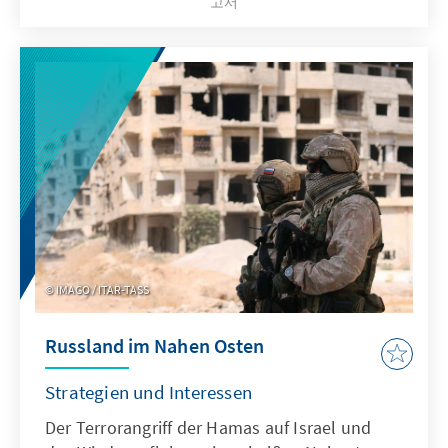
고서
Ausrichtung erlebt. Gleichzeitig positioniert
sich Albanien als verlässlicher Partner auf
dem Weg zur EU-Mitgliedschaft. Angesichts
dieser Entwicklungen werden innovative
Lösungsansätze gesucht. Ein
bemerkenswertes Beispiel ist die geplante
Eröffnung des ersten exterritorialen
Flüchtlingslagers eines EU-Landes: ein
italienisches Lager auf albanischem Boden,
das sowohl ethische als auch politische
Diskussionen auslöst.
IMAGO / ITAR-TASS
Russland im Nahen Osten
Strategien und Interessen
Der Terrorangriff der Hamas auf Israel und