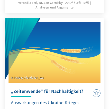
verpflichtet. Eine von der Konrad-Adenauer-
Veronika Ertl, Dr. Jan Cernicky
2022년 5월 10일
Analysen und Argumente
Stiftung in Auftrag gegebene Studie
beschäftigt sich damit, was sich mit dem
Gesetz für deutsche Unternehmen verändert,
die in Asien tätig sind. Welche
Herausforderungen sehen sie, wie wurden
menschenrechtliche Sorgfaltspflichten von
Unternehmen bisher umgesetzt?
Pixabay / dandelion_tea
„Zeitenwende“ für Nachhaltigkeit?
Auswirkungen des Ukraine-Krieges