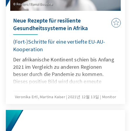
Reuters / Ramzi Boudina
Neue Rezepte für resiliente
Gesundheitssysteme in Afrika
(Fort-)Schritte für eine vertiefte EU-AU-
Kooperation
Der afrikanische Kontinent schien bis Anfang
2021 im Vergleich zu anderen Regionen
besser durch die Pandemie zu kommen.
Dieses positive Bild wird durch erneute
Corona-Wellen getrübt und eine Zunahme der
Fallzahlen durch die jüngst in Botswana und
Veronika Ertl, Martina Kaiser
2021년 12월 13일
Monitor
Südafrika nachgewiesene Corona-Variante
„Omikron“ erwartet. Die vorliegende Analyse
zeigt Fortschritte in der Zusammenarbeit
zwischen EU und Afrikanischer Union (AU) in