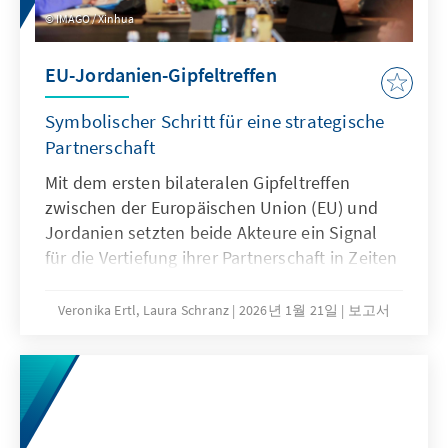
IMAGO / Xinhua
EU-Jordanien-Gipfeltreffen
Symbolischer Schritt für eine strategische
Partnerschaft
Mit dem ersten bilateralen Gipfeltreffen
zwischen der Europäischen Union (EU) und
Jordanien setzten beide Akteure ein Signal
für die Vertiefung ihrer Partnerschaft in Zeiten
regionaler Instabilität im Nahen Osten. Mit
ihrer Unterstützung für Jordanien möchte die
Veronika Ertl, Laura Schranz
2026년 1월 21일
보고서
EU das Partnerland in seiner wichtigen
stabilisierenden Rolle in der Region stärken
und entsprechend zur internen Stabilität des
Landes beitragen, insbesondere durch die
Ankurbelung der Wirtschaft. Für die EU bietet