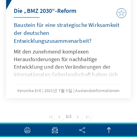
der Pandemiebekämpfung und zur Schaffung
widerstandsfähiger Gesundheitssysteme auf.
Die „­BMZ 2030“-Reform
Baustein für eine strategische Wirksamkeit
der ­deutschen
Entwicklungszusammenarbeit?
Mit den zunehmend komplexen
Herausforderungen für nachhaltige
Entwicklung und den Veränderungen der
inter­nationalen Geberlandschaft haben sich
die Anforderungen an die deutsche
Entwicklungszusammenarbeit verändert.
Veronika Ertl
2021년 7월 5일
Auslandsinformationen
Kann die „­BMZ 2030“-Reform vor diesem
Hintergrund zu einer höheren Wirksamkeit
beitragen? Und welche strategische
1
/2
Ausrichtung ist dabei für die Zukunftsfähigkeit
der deutschen Entwicklungszusammenarbeit
notwendig?