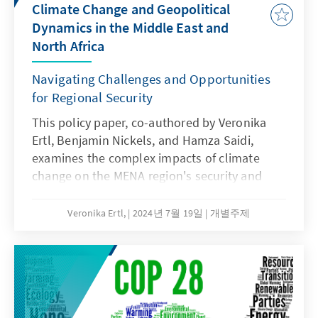
die vertiefte Partnerschaft außerdem eine
Climate Change and Geopolitical
Gelegenheit, sich im Kontext der zunehmend
Dynamics in the Middle East and
unberechenbaren US-Außenpolitik als
North Africa
verlässlicher Partner und Akteur im Nahen
Osten zu profilieren.
Navigating Challenges and Opportunities
for Regional Security
This policy paper, co-authored by Veronika
Ertl, Benjamin Nickels, and Hamza Saidi,
examines the complex impacts of climate
change on the MENA region's security and
stability. It offers comprehensive
recommendations for inclusive climate
Veronika Ertl,
2024년 7월 19일
개별주제
strategies, regional cooperation, and effective
communication to address these challenges
and enhance resilience.