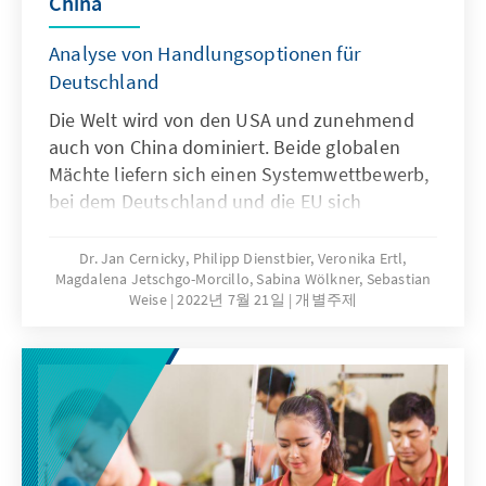
China
Analyse von Handlungsoptionen für
Deutschland
Die Welt wird von den USA und zunehmend
auch von China dominiert. Beide globalen
Mächte liefern sich einen Systemwettbewerb,
bei dem Deutschland und die EU sich
angemessen positionieren müssen, um nicht
ins Hintertreffen zu geraten. Welche
Dr. Jan Cernicky, Philipp Dienstbier, Veronika Ertl,
Magdalena Jetschgo-Morcillo, Sabina Wölkner, Sebastian
Handlungsoptionen hat Deutschland vor
Weise
2022년 7월 21일
개별주제
diesem Hintergrund? Unsere Publikationen
skizzieren mögliche Wege für die Politikfelder
Demokratie, Entwicklung, Handel und
Wirtschaft, Klimaschutz, Sicherheit,
Innovation und Technologie sowie
Finanzmärkte.