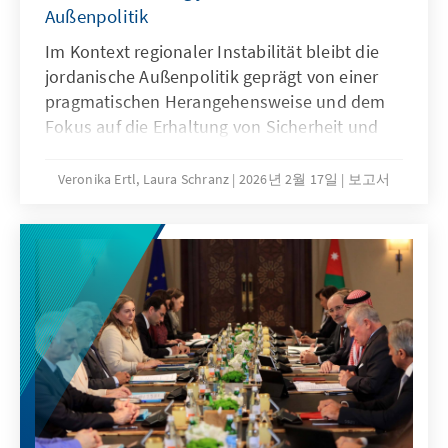
Außenpolitik
Im Kontext regionaler Instabilität bleibt die
jordanische Außenpolitik geprägt von einer
pragmatischen Herangehensweise und dem
Fokus auf die Erhaltung von Sicherheit und
Stabilität. Aufgrund wirtschaftlicher
Herausforderungen steigt gleichzeitig die
Veronika Ertl, Laura Schranz
2026년 2월 17일
보고서
Erwartungshaltung der Bevölkerung, dass die
Außenpolitik konkrete Ergebnisse für
Jordaniens Wirtschaft liefert. Während die
USA und Saudi-Arabien weiterhin das Feld der
Partnerländer Jordaniens anführen, nimmt
das Vertrauen in die stabilisierende Rolle der
USA in der Region ab. Das Deutschlandbild
erholt sich trotz Kritik im Kontext des Gaza-
Kriegs im Ver-gleich zum Vorjahr.