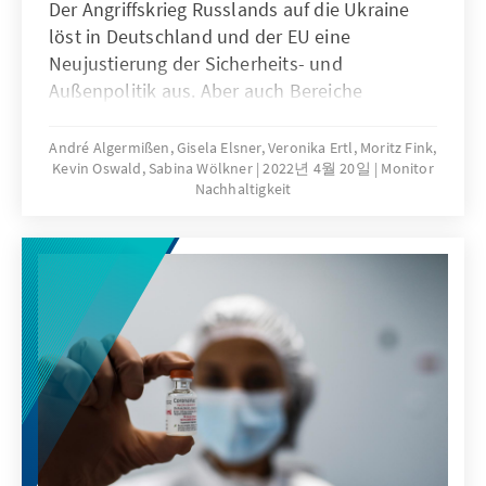
Der Angriffskrieg Russlands auf die Ukraine
löst in Deutschland und der EU eine
Neujustierung der Sicherheits- und
Außenpolitik aus. Aber auch Bereiche
nachhaltiger Entwicklung geraten in
Bewegung, wie Klimaschutz,
André Algermißen, Gisela Elsner, Veronika Ertl, Moritz Fink,
Kevin Oswald, Sabina Wölkner
2022년 4월 20일
Monitor
Energieversorgung, Umwelt, Landwirtschaft,
Nachhaltigkeit
Ernährung, Globale Gesundheit oder
Entwicklungszusammenarbeit. Unser Monitor
skizziert die Auswirkungen des Angriffskrieges
auf diese Themen und zieht ein vorläufiges
Fazit.