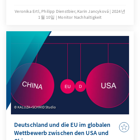
zentralen Streitpunkt, der Abkehr von fossilen
Brennstoffen, sowie die Operationalisierung
Veronika Ertl, Philipp Dienstbier, Karin Jancyková
2024년
1월 10일
Monitor Nachhaltigkeit
des Fonds für Verluste und Schäden. Andere
Themen wie Klimafinanzierung und
Anpassung an den Klimawandel erhielten
weniger Aufmerksamkeit. Die diesjährige
Conference of the Parties offenbarte
außerdem neue Dynamiken bei den
Verhandlungen zwischen beteiligten Staaten
sowie neue Allianzen und Gruppierungen.
KALUZA+SCHMID Studio
Deutschland und die EU im globalen
Wettbewerb zwischen den USA und