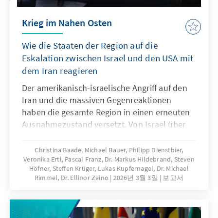
Krieg im Nahen Osten
Wie die Staaten der Region auf die
Eskalation zwischen Israel und den USA mit
dem Iran reagieren
Der amerikanisch-israelische Angriff auf den
Iran und die massiven Gegenreaktionen
haben die gesamte Region in einen erneuten
Ausnahmezustand versetzt. Von Israel über
Nordafrika bis zum Golf: Regierungen
positionieren sich, Gesellschaften reagieren
Christina Baade, Michael Bauer, Philipp Dienstbier,
Veronika Ertl, Pascal Franz, Dr. Markus Hildebrand, Steven
gespalten, und diplomatische Spannungen
Höfner, Steffen Krüger, Lukas Kupfernagel, Dr. Michael
wachsen. Eine Übersicht über die politischen
Rimmel, Dr. Ellinor Zeino
2026년 3월 3일
보고서
Linien, sicherheitspolitischen Risiken und
regionalen Dynamiken aus der Perspektive
der Büros der Konrad-Adenauer-Stiftung im