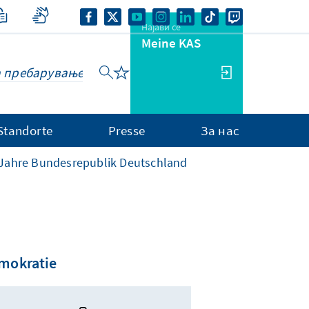
Најави се
Meine KAS
Standorte
Presse
За нас
 Jahre Bundesrepublik Deutschland
emokratie