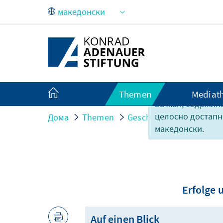
Skip to Main Content
Themen
Mediat
За жал, содржина
целосно достапн
Дома
Themen
Geschichte und Erinner
македонски.
Erfolge 
Auf einen Blick