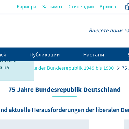
Кариера
За тимот
Стипендии
Архива
hek
Публикации
Настани
та не е
а на
ung
Geschichte der Bundesrepublik 1949 bis 1990
75
75 Jahre Bundesrepublik Deutschland
und aktuelle Herausforderungen der liberalen D