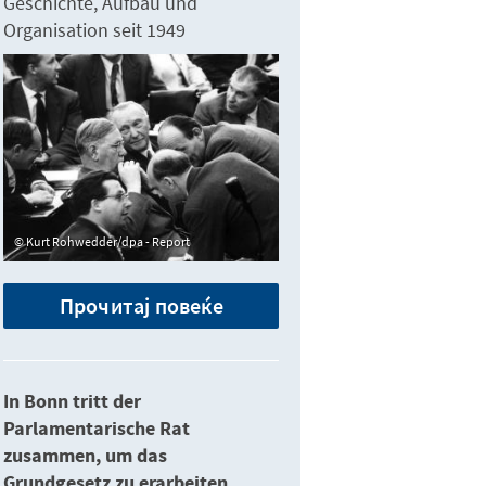
Geschichte, Aufbau und
Organisation seit 1949
Kurt Rohwedder/dpa - Report
Прочитај повеќе
In Bonn tritt der
Parlamentarische Rat
zusammen, um das
Grundgesetz zu erarbeiten