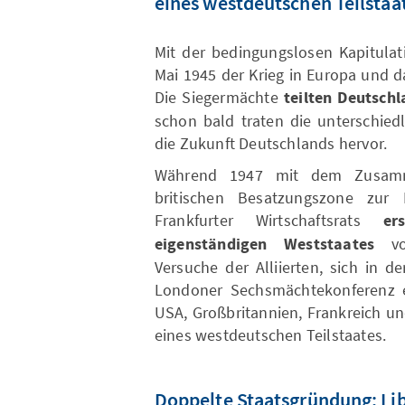
eines westdeutschen Teilstaa
Mit der bedingungslosen Kapitula
Mai 1945 der Krieg in Europa und d
Die Siegermächte
teilten Deutsch
schon bald traten die unterschiedl
die Zukunft Deutschlands hervor.
Während 1947 mit dem Zusamm
britischen Besatzungszone zur
Frankfurter Wirtschaftsrats
er
eigenständigen Weststaates
vol
Versuche der Alliierten, sich in d
Londoner Sechsmächtekonferenz e
USA, Großbritannien, Frankreich u
eines westdeutschen Teilstaates.
Doppelte Staatsgründung: Li