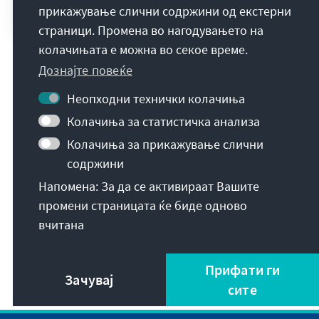
прикажување слични содржини од екстерни
Europa.
страници. Промена во нагодувањето на
колачињата е можна во секое време.
Дознајте повеќе
Неопходни технички колачиња
Колачиња за статистичка анализа
Колачиња за прикажување слични
содржини
Напомена: За да се активираат Вашите
Други теми
промени страницата ќе биде одново
вчитана
UMBRÜCHE UND WANDEL IM NAHEN OSTEN
UND IN NORDAFRIKA
Прифати ги
Зачувај
сите