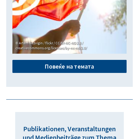
Artem Nezvigin / flickr / CC BY-NC-ND 2.0 /
creativecommons.org/licenses/by-nc-nd/2.0/
Повеќе на темата
Publikationen, Veranstaltungen
und Medienbeiträge zum Thema