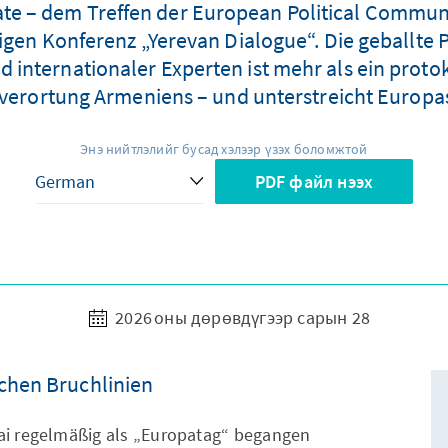
ate – dem Treffen der European Political Commun
igen Konferenz „Yerevan Dialogue“. Die geballte 
internationaler Experten ist mehr als ein protoko
uverortung Armeniens – und unterstreicht Europa
Энэ нийтлэлийг бусад хэлээр үзэх боломжтой
PDF файл нээх
2026 оны дөрөвдүгээр сарын 28
chen Bruchlinien
Mai regelmäßig als „Europatag“ begangen