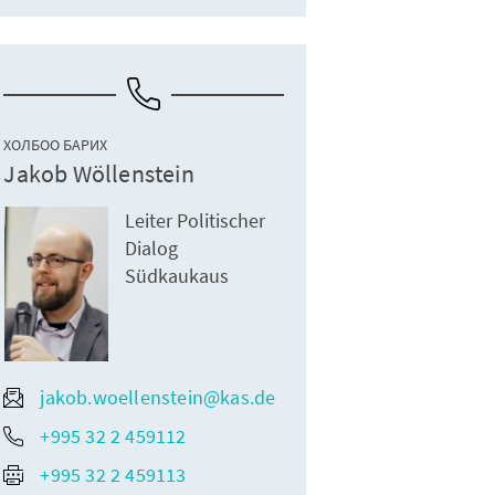
ХОЛБОО БАРИХ
Jakob Wöllenstein
Leiter Politischer
Dialog
Südkaukaus
jakob.woellenstein@kas.de
+995 32 2 459112
+995 32 2 459113