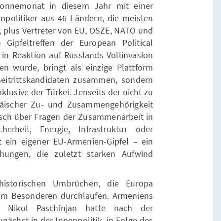
Wonnemonat in diesem Jahr mit einer
politiker aus 46 Ländern, die meisten
, plus Vertreter von EU, OSZE, NATO und
Gipfeltreffen der European Political
in Reaktion auf Russlands Vollinvasion
n wurde, bringt als einzige Plattform
Beitrittskandidaten zusammen, sondern
klusive der Türkei. Jenseits der nicht zu
äischer Zu- und Zusammengehörigkeit
ch über Fragen der Zusammenarbeit in
herheit, Energie, Infrastruktur oder
t ein eigener EU-Armenien-Gipfel – ein
hungen, die zuletzt starken Aufwind
istorischen Umbrüchen, die Europa
im Besonderen durchlaufen. Armeniens
er Nikol Paschinjan hatte nach der
ächst in der Innenpolitik, in Folge des