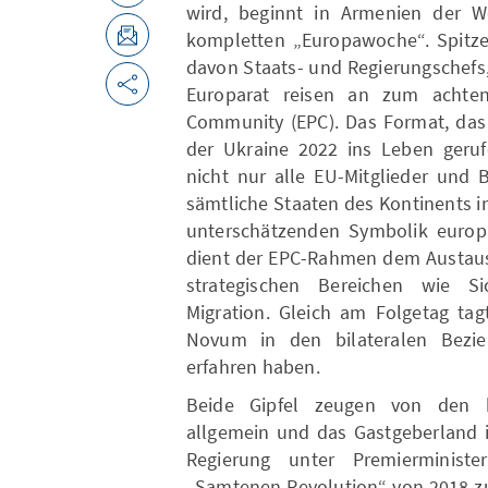
wird, beginnt in Armenien der 
kompletten „Europawoche“. Spitzen
davon Staats- und Regierungschefs
Europarat reisen an zum achten 
Community (EPC). Das Format, das 
der Ukraine 2022 ins Leben gerufe
nicht nur alle EU-Mitglieder und 
sämtliche Staaten des Kontinents in
unterschätzenden Symbolik europ
dient der EPC-Rahmen dem Austaus
strategischen Bereichen wie Sic
Migration. Gleich am Folgetag tag
Novum in den bilateralen Bezie
erfahren haben.
Beide Gipfel zeugen von den h
allgemein und das Gastgeberland 
Regierung unter Premierminist
„Samtenen Revolution“ von 2018 zun