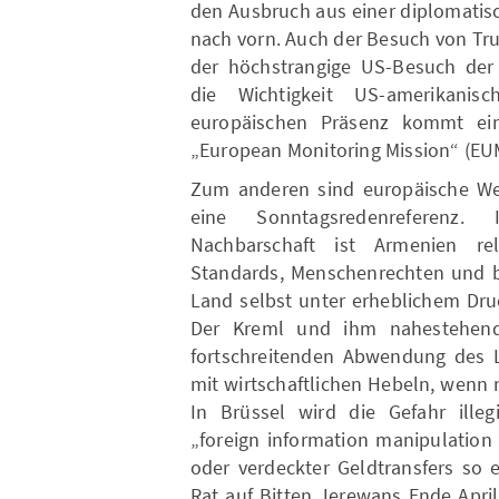
den Ausbruch aus einer diplomatis
nach vorn. Auch der Besuch von Tr
der höchstrangige US-Besuch der 
die Wichtigkeit US-amerikani
europäischen Präsenz kommt ein
„European Monitoring Mission“ (EU
Zum anderen sind europäische Wer
eine Sonntagsredenreferenz.
Nachbarschaft ist Armenien rel
Standards, Menschenrechten und bü
Land selbst unter erheblichem Dru
Der Kreml und ihm nahestehend
fortschreitenden Abwendung des La
mit wirtschaftlichen Hebeln, wenn n
In Brüssel wird die Gefahr illeg
„foreign information manipulation 
oder verdeckter Geldtransfers so
Rat auf Bitten Jerewans Ende Apri