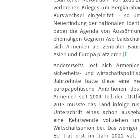
verlorenen Krieges um Bergkarabac
Kurswechsel eingeleitet – so u
Neuerfindung der nationalen Identi
dabei die Agenda von Aussöhnun
ehemaligen Gegnern Aserbaidschan 
sich Armenien als zentraler Baus
Asien und Europa platzieren.
[i]
Andererseits löst sich Armenien
sicherheits- und wirtschaftspolit
Jahrzehnte hatte diese eine me
europapolitische Ambitionen des
Armenien seit 2009 Teil der „Östl
2013 musste das Land infolge rus
Unterschrift eines schon ausge
eine Kehrtwende vollziehen un
Wirtschaftsunion bei. Das wenige
EU trat erst im Jahr 2021 voll i