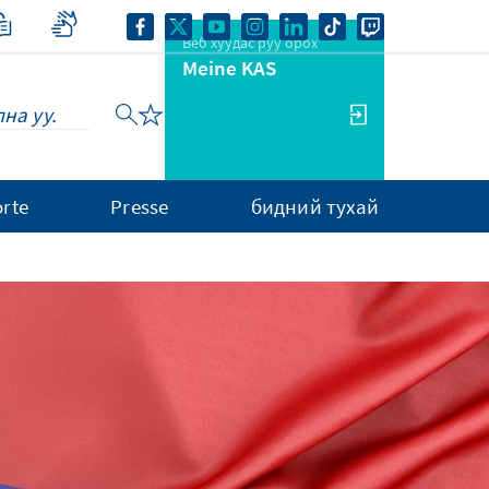
Веб хуудас руу орох
Meine KAS
rte
Presse
бидний тухай