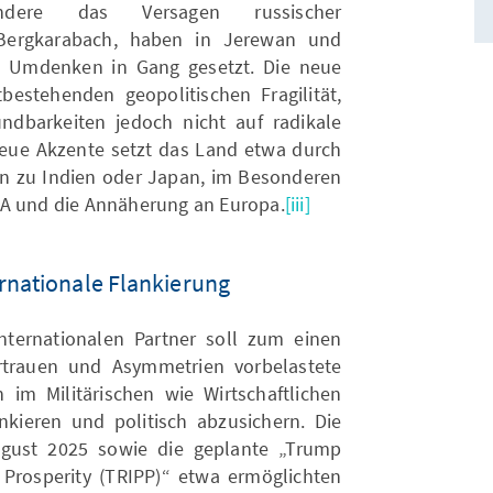
ondere das Versagen russischer
 Bergkarabach, haben in Jerewan und
n Umdenken in Gang gesetzt. Die neue
tbestehenden geopolitischen Fragilität,
dbarkeiten jedoch nicht auf radikale
 Neue Akzente setzt das Land etwa durch
en zu Indien oder Japan, im Besonderen
SA und die Annäherung an Europa.
[iii]
rnationale Flankierung
nternationalen Partner soll zum einen
rtrauen und Asymmetrien vorbelastete
im Militärischen wie Wirtschaftlichen
kieren und politisch abzusichern. Die
ust 2025 sowie die geplante „Trump
 Prosperity (TRIPP)“ etwa ermöglichten