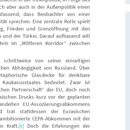
h aber auch in der Außenpolitik einen
mfassend, dass Beobachter von einer
tät sprechen. Eine zentrale Rolle spielt
g, Frieden und Grenzöffnung mit den
und der Türkei. Darauf aufbauend will
tein im „Mittleren Korridor“ zwischen
 schrittweise von seiner einseitigen
ischen Abhängigkeit von Russland. Über
taphorische Glasdecke für denkbare
 Kaukasusstaates bedeutet. Zwar ist
ichen Partnerschaft“ der EU, doch noch
sischen Drucks kurz vor der geplanten
handelten EU-Assoziierungsabkommens
d trat stattdessen der Eurasischen
r ambitionierte CEPA-Abkommen mit der
n Kraft.
[ii]
Doch die Erfahrungen der