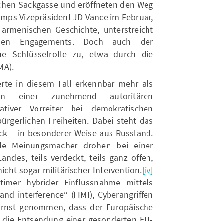
chen Sackgasse und eröffneten den Weg
umps Vizepräsident JD Vance im Februar,
armenischen Geschichte, unterstreicht
schen Engagements. Doch auch der
e Schlüsselrolle zu, etwa durch die
MA).
te in diesem Fall erkennbar mehr als
 In einer zunehmend autoritären
ativer Vorreiter bei demokratischen
rgerlichen Freiheiten. Dabei steht das
ck – in besonderer Weise aus Russland.
e Meinungsmacher drohen bei einer
ndes, teils verdeckt, teils ganz offen,
icht sogar militärischer Intervention.
[iv]
itimer hybrider Einflussnahme mittels
and interference“ (FIMI), Cyberangriffen
 ernst genommen, dass der Europäische
l die Entsendung einer gesonderten EU-