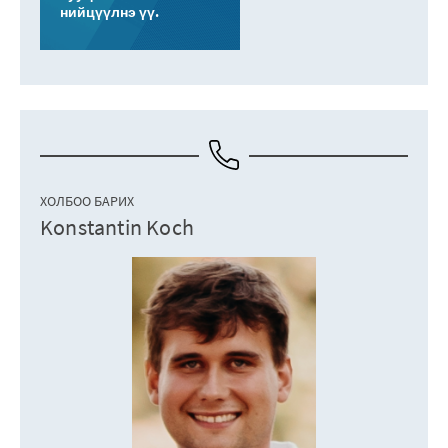
нийцүүлнэ үү.
ХОЛБОО БАРИХ
Konstantin Koch