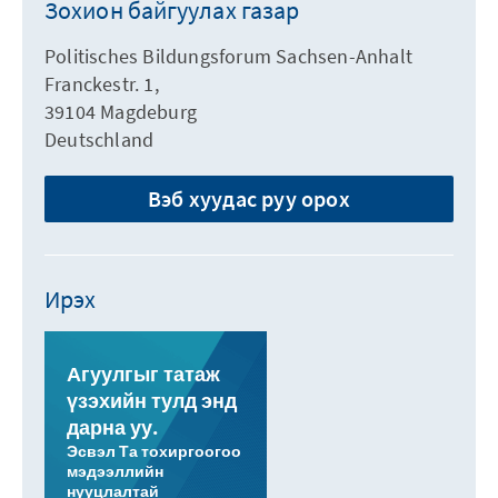
Зохион байгуулах газар
Politisches Bildungsforum Sachsen-Anhalt
Franckestr. 1,
39104 Magdeburg
Deutschland
Вэб хуудас руу орох
Ирэх
Агуулгыг татаж
үзэхийн тулд энд
дарна уу.
Эсвэл Та тохиргоогоо
мэдээллийн
нууцлалтай