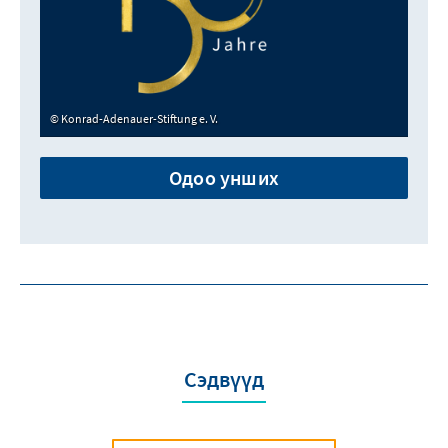
Konrad-Adenauer-Stiftung e. V.
Одоо унших
Сэдвүүд