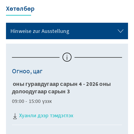
Хөтөлбөр
Hinweise zur Ausstellung
Огноо, цаг
оны гуравдугаар сарын 4 - 2026 оны
долоодугаар сарын 3
09:00 - 15:00 үзэх
Хуанли дээр тэмдэглэх