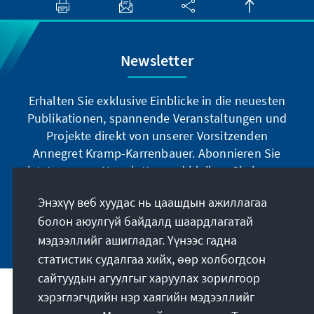
Newsletter
Erhalten Sie exklusive Einblicke in die neuesten
Publikationen, spannende Veranstaltungen und
Projekte direkt von unserer Vorsitzenden
Annegret Kramp-Karrenbauer. Abonnieren Sie
jetzt unseren Newsletter und bleiben Sie immer
auf dem Laufenden.
Энэхүү веб хуудас нь цаашдын ажиллагаа
болон аюулгүй байдалд шаардлагатай
Jetzt abonnieren
мэдээллийг ашигладаг. Үүнээс гадна
статистик судалгаа хийх, өөр холбогдсон
сайтуудын агуулгыг харуулах зорилгоор
хэрэглэгчдийн нэр хаягийн мэдээллийг
Бидний үүрэг зорилго