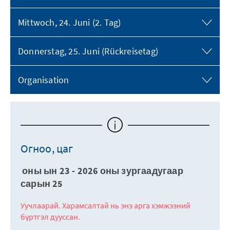
Mittwoch, 24. Juni (2. Tag)
Donnerstag, 25. Juni (Rückreisetag)
Organisation
Огноо, цаг
оны ын 23 - 2026 оны зургаадугаар
сарын 25
Уучлаарай. Харамсалтай нь энэ арга хэмжээний
бүртгэл дууссан.