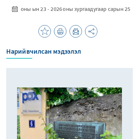
оны ын 23 - 2026 оны зургаадугаар сарын 25
Нарийвчилсан мэдээлэл