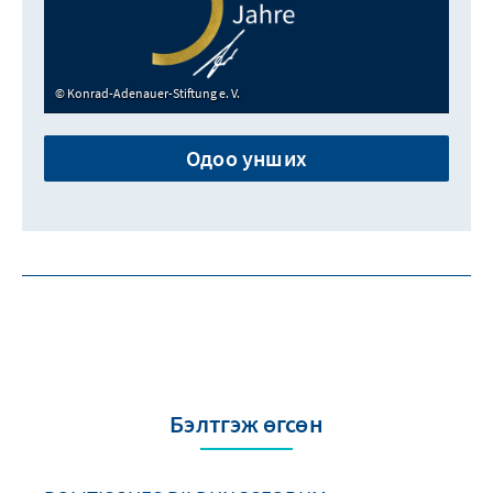
Konrad-Adenauer-Stiftung e. V.
Одоо унших
Бэлтгэж өгсөн