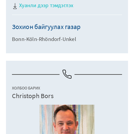
Хуанли дээр тэмдэглэх
Зохион байгуулах газар
Bonn-Köln-Rhöndorf-Unkel
ХОЛБОО БАРИХ
Christoph Bors