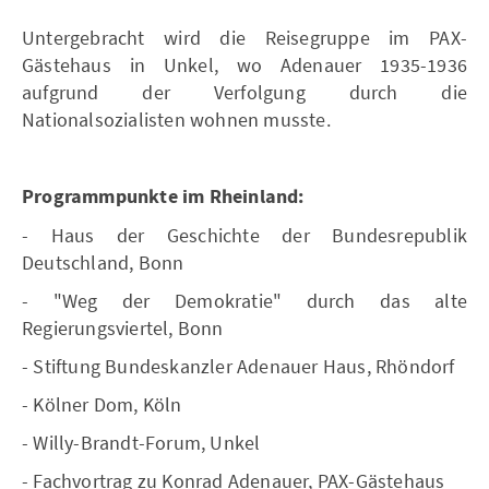
Untergebracht wird die Reisegruppe im PAX-
Gästehaus in Unkel, wo Adenauer 1935-1936
aufgrund der Verfolgung durch die
Nationalsozialisten wohnen musste.
Programmpunkte im Rheinland:
- Haus der Geschichte der Bundesrepublik
Deutschland, Bonn
- "Weg der Demokratie" durch das alte
Regierungsviertel, Bonn
- Stiftung Bundeskanzler Adenauer Haus, Rhöndorf
- Kölner Dom, Köln
- Willy-Brandt-Forum, Unkel
- Fachvortrag zu Konrad Adenauer, PAX-Gästehaus