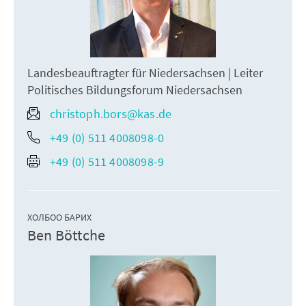
Landesbeauftragter für Niedersachsen | Leiter
Politisches Bildungsforum Niedersachsen
christoph.bors@kas.de
+49 (0) 511 4008098-0
+49 (0) 511 4008098-9
ХОЛБОО БАРИХ
Ben Böttche