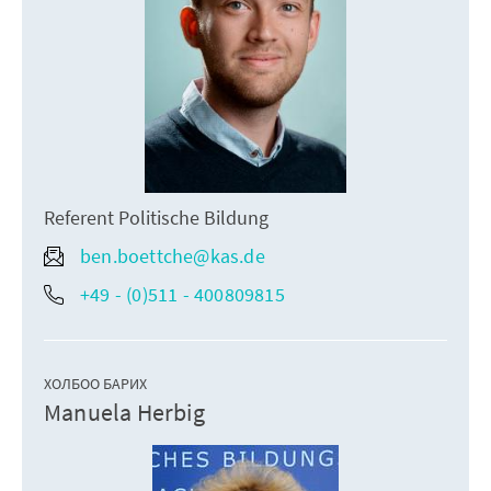
Referent Politische Bildung
ben.boettche@kas.de
+49 - (0)511 - 400809815
ХОЛБОО БАРИХ
Manuela Herbig