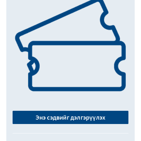
Энэ сэдвийг дэлгэрүүлэх