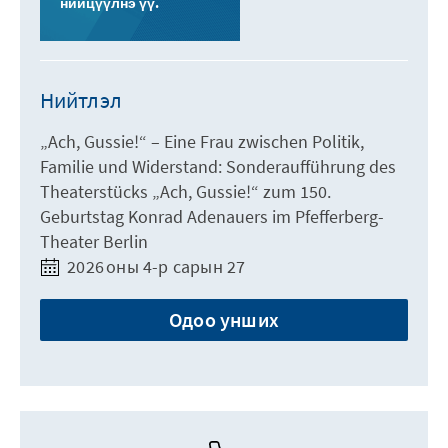
нийцүүлнэ үү.
Нийтлэл
„Ach, Gussie!“ – Eine Frau zwischen Politik,
Familie und Widerstand: Sonderaufführung des
Theaterstücks „Ach, Gussie!“ zum 150.
Geburtstag Konrad Adenauers im Pfefferberg-
Theater Berlin
2026 оны 4-р сарын 27
Одоо унших