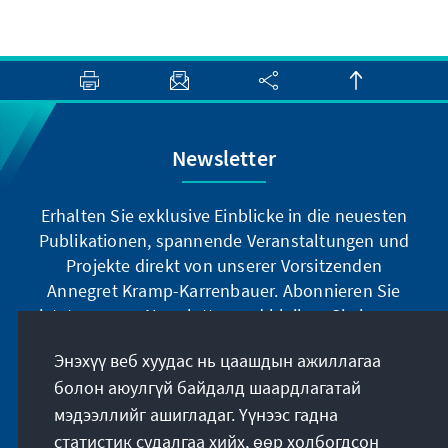
Newsletter
Erhalten Sie exklusive Einblicke in die neuesten
Publikationen, spannende Veranstaltungen und
Projekte direkt von unserer Vorsitzenden
Annegret Kramp-Karrenbauer. Abonnieren Sie
jetzt unseren Newsletter und bleiben Sie immer
auf dem Laufenden.
Энэхүү веб хуудас нь цаашдын ажиллагаа
болон аюулгүй байдалд шаардлагатай
Jetzt abonnieren
мэдээллийг ашигладаг. Үүнээс гадна
статистик судалгаа хийх, өөр холбогдсон