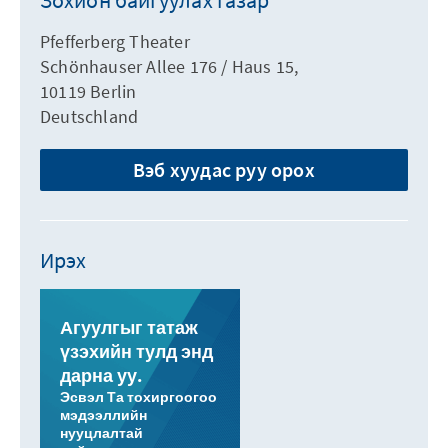
Зохион байгуулах газар
Pfefferberg Theater
Schönhauser Allee 176 / Haus 15,
10119 Berlin
Deutschland
Вэб хуудас руу орох
Ирэх
Агуулгыг татаж
үзэхийн тулд энд
дарна уу.
Эсвэл Та тохиргоогоо
мэдээллийн
нууцлалтай