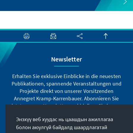
Newsletter
Erhalten Sie exklusive Einblicke in die neuesten
Publikationen, spannende Veranstaltungen und
Projekte direkt von unserer Vorsitzenden
Annegret Kramp-Karrenbauer. Abonnieren Sie
jetzt unseren Newsletter und bleiben Sie immer
auf dem Laufenden.
Энэхүү веб хуудас нь цаашдын ажиллагаа
болон аюулгүй байдалд шаардлагатай
Jetzt abonnieren