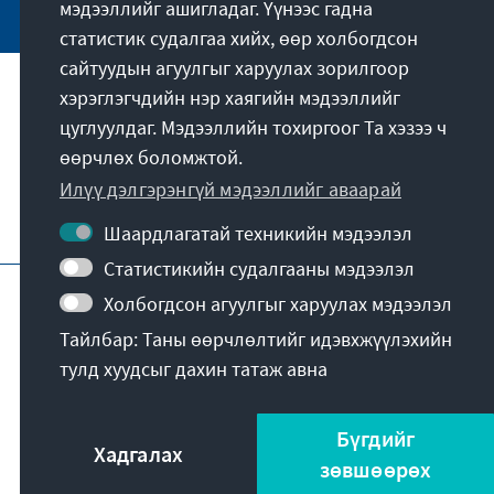
мэдээллийг ашигладаг. Үүнээс гадна
статистик судалгаа хийх, өөр холбогдсон
сайтуудын агуулгыг харуулах зорилгоор
хэрэглэгчдийн нэр хаягийн мэдээллийг
Бидний үүрэг зорилго
цуглуулдаг. Мэдээллийн тохиргоог Та хэзээ ч
өөрчлөх боломжтой.
Холбоо барих
Илүү дэлгэрэнгүй мэдээллийг аваарай
Сангаас санал болгох бусад зүйл
Шаардлагатай техникийн мэдээлэл
Статистикийн судалгааны мэдээлэл
Хэвлэлийн газрын танилцуулга
Холбогдсон агуулгыг харуулах мэдээлэл
Мэдээллийн нууцлал
Ашиглах нөхцөл
Тайлбар: Таны өөрчлөлтийг идэвхжүүлэхийн
Erklärung zur Barrierefreiheit
Barriere melden
тулд хуудсыг дахин татаж авна
Сайтын бүтэц
© Konrad-Adenauer-Stiftung e.V. 2026
Бүгдийг
Хадгалах
зөвшөөрөх