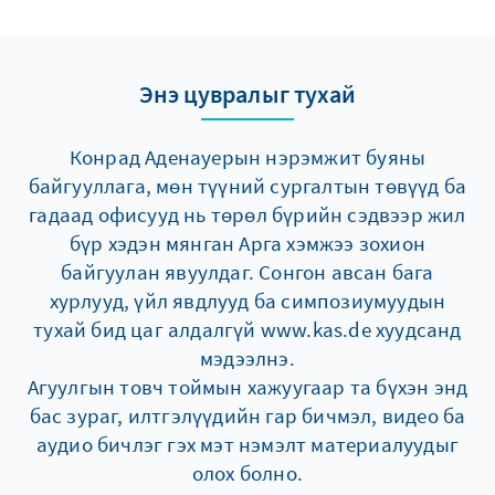
Энэ цувралыг тухай
Конрад Аденауерын нэрэмжит буяны
байгууллага, мөн түүний сургалтын төвүүд ба
гадаад офисууд нь төрөл бүрийн сэдвээр жил
бүр хэдэн мянган Арга хэмжээ зохион
байгуулан явуулдаг. Сонгон авсан бага
хурлууд, үйл явдлууд ба симпозиумуудын
тухай бид цаг алдалгүй www.kas.de хуудсанд
мэдээлнэ.
Агуулгын товч тоймын хажуугаар та бүхэн энд
бас зураг, илтгэлүүдийн гар бичмэл, видео ба
аудио бичлэг гэх мэт нэмэлт материалуудыг
олох болно.