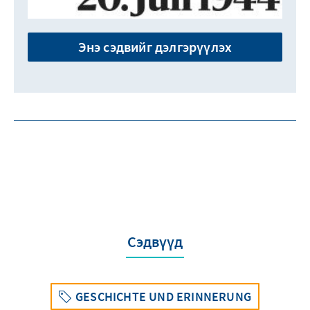
Энэ сэдвийг дэлгэрүүлэх
Сэдвүүд
GESCHICHTE UND ERINNERUNG