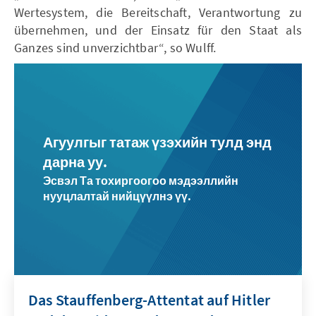
Wertesystem, die Bereitschaft, Verantwortung zu
übernehmen, und der Einsatz für den Staat als
Ganzes sind unverzichtbar“, so Wulff.
Агуулгыг татаж үзэхийн тулд энд
дарна уу.
Эсвэл Та тохиргоогоо мэдээллийн
нууцлалтай нийцүүлнэ үү.
Das Stauffenberg-Attentat auf Hitler