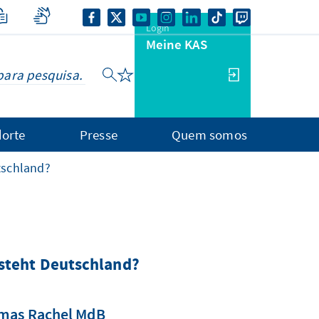
Login
Meine KAS
orte
Presse
Quem somos
tschland?
steht Deutschland?
omas Rachel MdB