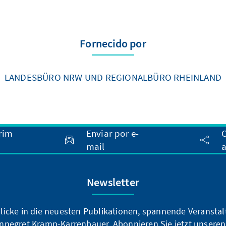
Fornecido por
LANDESBÜRO NRW UND REGIONALBÜRO RHEINLAND
rim
Enviar por e-
C
mail
a
Newsletter
blicke in die neuesten Publikationen, spannende Veransta
nnegret Kramp-Karrenbauer. Abonnieren Sie jetzt unseren