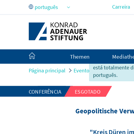
Pular para o Conteúdo principal
Carreira
Themen
Mediath
Infelizmente este
está totalmente d
Página principal
Eventos
Geopolitische
português.
CONFERÊNCIA
ESGOTADO
Geopolitische Ver
"Kreis Düren i