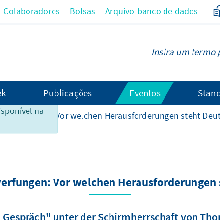
Colaboradores
Bolsas
Arquivo-banco de dados
ek
Publicações
Eventos
Stand
 conteúdo não
isponível na
 Verwerfungen: Vor welchen Herausforderungen steht Deu
werfungen: Vor welchen Herausforderungen 
m Gespräch" unter der Schirmherrschaft von Th