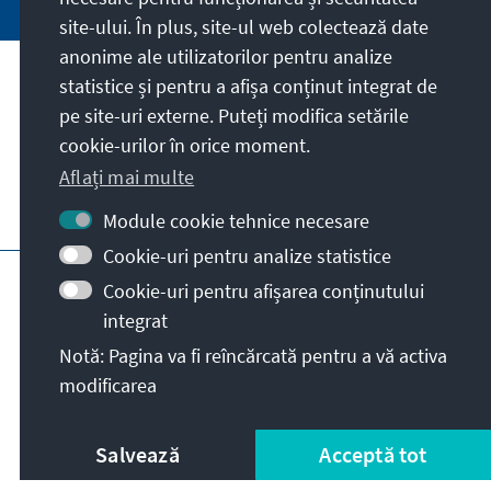
site-ului. În plus, site-ul web colectează date
anonime ale utilizatorilor pentru analize
statistice și pentru a afișa conținut integrat de
Misiunea noastră
pe site-uri externe. Puteți modifica setările
cookie-urilor în orice moment.
Contact
Aflați mai multe
Alte oferte ale fundației
Module cookie tehnice necesare
Cookie-uri pentru analize statistice
Impressum
Protecția datelor personale
Cookie-uri pentru afișarea conținutului
Termeni de utilizare
integrat
Erklärung zur Barrierefreiheit
Barriere melden
Notă: Pagina va fi reîncărcată pentru a vă activa
Hartă site
modificarea
© Konrad-Adenauer-Stiftung e.V. 2026
Salvează
Acceptă tot