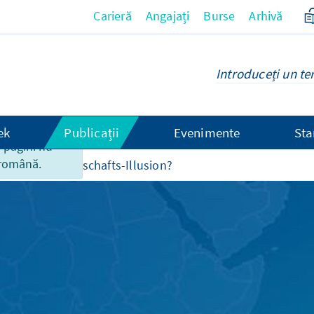
Carieră
Angajați
Burse
Arhivă
ek
Publicații
Evenimente
Sta
 pagini nu
 română.
Rohstoffpartnerschafts-Illusion?