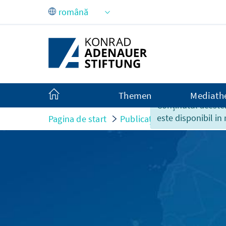
Skip to Main Content
Themen
Mediath
Conținutul acestei
este disponibil in
Pagina de start
Publicații
Das Ende der 