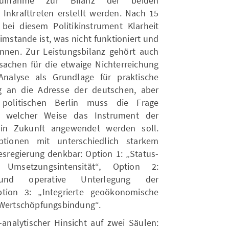
saufnahme zur Bilanz der beiden
 Inkrafttreten erstellt werden. Nach 15
bei diesem Politikinstrument Klarheit
 imstande ist, was nicht funktioniert und
nnen. Zur Leistungsbilanz gehört auch
sachen für die etwaige Nichterreichung
Analyse als Grundlage für praktische
 an die Adresse der deutschen, aber
 politischen Berlin muss die Frage
 welcher Weise das Instrument der
t in Zukunft angewendet werden soll.
optionen mit unterschiedlich starkem
regierung denkbar: Option 1: „Status-
 Umsetzungsintensität“, Option 2:
g und operative Unterlegung der
ption 3: „Integrierte geoökonomische
r Wertschöpfungsbindung“.
-analytischer Hinsicht auf zwei Säulen: