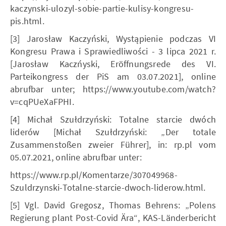
kaczynski-ulozyl-sobie-partie-kulisy-kongresu-
pis.html.
[3] Jarosław Kaczyński, Wystąpienie podczas VI
Kongresu Prawa i Sprawiedliwości - 3 lipca 2021 r.
[Jarosław Kaczńyski, Eröffnungsrede des VI.
Parteikongress der PiS am 03.07.2021], online
abrufbar unter; https://www.youtube.com/watch?
v=cqPUeXaFPHI.
[4] Michał Szułdrzyński: Totalne starcie dwóch
liderów [Michał Szułdrzyński: „Der totale
Zusammenstoßen zweier Führer], in: rp.pl vom
05.07.2021, online abrufbar unter:
https://www.rp.pl/Komentarze/307049968-
Szuldrzynski-Totalne-starcie-dwoch-liderow.html.
[5] Vgl. David Gregosz, Thomas Behrens: „Polens
Regierung plant Post-Covid Ära“, KAS-Länderbericht