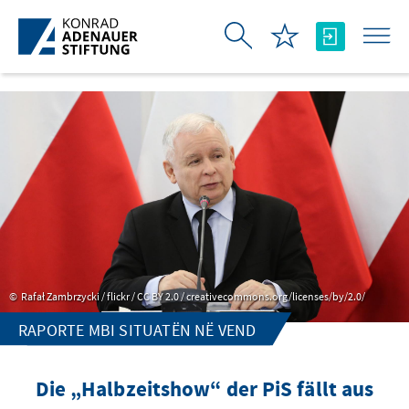
Skip to Main Content
Rafał Zambrzycki / flickr / CC BY 2.0 / creativecommons.org/licenses/by/2.0/
RAPORTE MBI SITUATËN NË VEND
Die „Halbzeitshow“ der PiS fällt aus