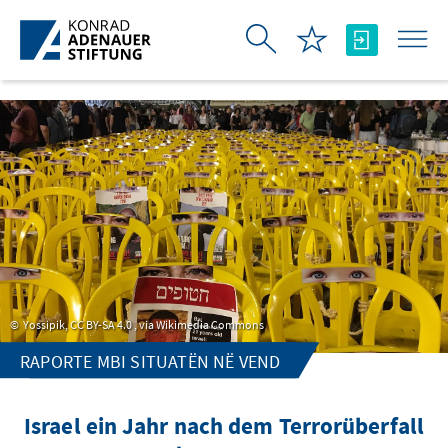
Skip to Main Content
Yossipik, CC BY-SA 4.0
, via Wikimedia Commons
RAPORTE MBI SITUATËN NË VEND
Israel ein Jahr nach dem Terrorüberfall