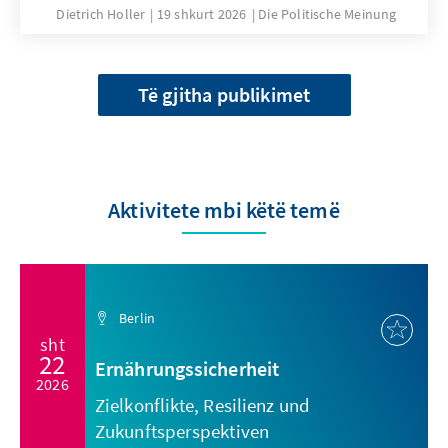
Dietrich Holler
19 shkurt 2026
Die Politische Meinung
Të gjitha publikimet
Aktivitete mbi këtë temë
Berlin
sht
22
Ernährungssicherheit
2026
Zielkonflikte, Resilienz und
Zukunftsperspektiven