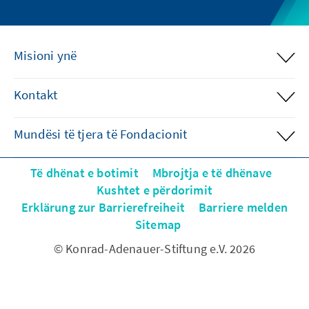
Misioni ynë
Kontakt
Mundësi të tjera të Fondacionit
Të dhënat e botimit
Mbrojtja e të dhënave
Kushtet e përdorimit
Erklärung zur Barrierefreiheit
Barriere melden
Sitemap
© Konrad-Adenauer-Stiftung e.V. 2026