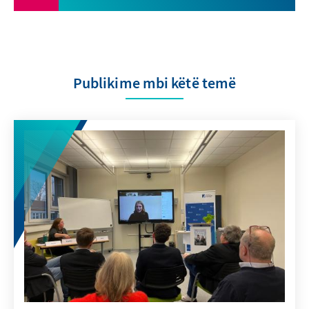
Publikime mbi këtë temë