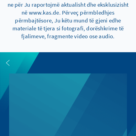
ne për Ju raportojmë aktualisht dhe eksklusizisht
në www.kas.de. Përveç përmbledhjes
përmbajtësore, Ju këtu mund të gjeni edhe
materiale të tjera si fotografi, dorëshkrime të
fjalimeve, fragmente video ose audio.