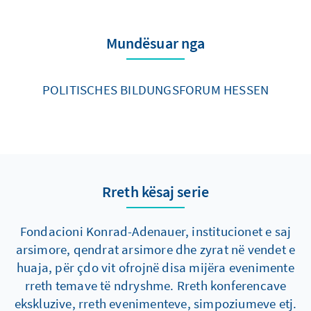
Mundësuar nga
POLITISCHES BILDUNGSFORUM HESSEN
Rreth kësaj serie
Fondacioni Konrad-Adenauer, institucionet e saj
arsimore, qendrat arsimore dhe zyrat në vendet e
huaja, për çdo vit ofrojnë disa mijëra evenimente
rreth temave të ndryshme. Rreth konferencave
ekskluzive, rreth evenimenteve, simpoziumeve etj.