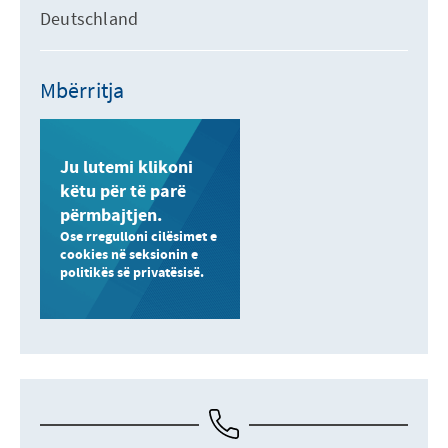
Deutschland
Mbërritja
Ju lutemi klikoni
këtu për të parë
përmbajtjen.
Ose rregulloni cilësimet e
cookies në seksionin e
politikës së privatësisë.