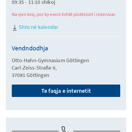
09:35 - 11:10 shikoj
Na vjen keq, por ky event është plotësisht i rezervuar.
Shto në kalendar
Vendndodhja
Otto-Hahn-Gymnasium Göttingen
Carl-Zeiss-Straße 6,
37081 Göttingen
Te faqja e internetit