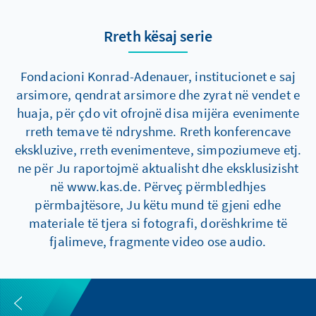
Rreth kësaj serie
Fondacioni Konrad-Adenauer, institucionet e saj
arsimore, qendrat arsimore dhe zyrat në vendet e
huaja, për çdo vit ofrojnë disa mijëra evenimente
rreth temave të ndryshme. Rreth konferencave
ekskluzive, rreth evenimenteve, simpoziumeve etj.
ne për Ju raportojmë aktualisht dhe eksklusizisht
në www.kas.de. Përveç përmbledhjes
përmbajtësore, Ju këtu mund të gjeni edhe
materiale të tjera si fotografi, dorëshkrime të
fjalimeve, fragmente video ose audio.