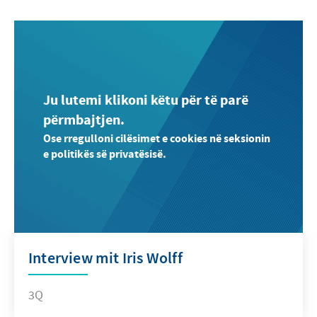
Ju lutemi klikoni këtu për të parë
përmbajtjen.
Ose rregulloni cilësimet e cookies në seksionin
e politikës së privatësisë.
Interview mit Iris Wolff
3Q