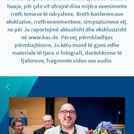
huaja, për çdo vit ofrojnë disa mijëra evenimente
rreth temave të ndryshme. Rreth konferencave
ekskluzive, rreth evenimenteve, simpoziumeve etj.
ne për Ju raportojmë aktualisht dhe eksklusizisht
në www.kas.de. Përveç përmbledhjes
përmbajtësore, Ju këtu mund të gjeni edhe
materiale të tjera si fotografi, dorëshkrime të
fjalimeve, fragmente video ose audio.