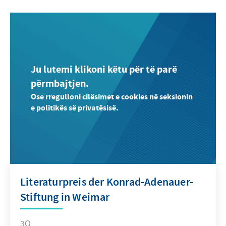
Ju lutemi klikoni këtu për të parë
përmbajtjen.
Ose rregulloni cilësimet e cookies në seksionin
e politikës së privatësisë.
Literaturpreis der Konrad-Adenauer-
Stiftung in Weimar
3Q