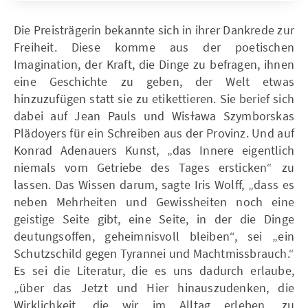
Die Preisträgerin bekannte sich in ihrer Dankrede zur
Freiheit. Diese komme aus der poetischen
Imagination, der Kraft, die Dinge zu befragen, ihnen
eine Geschichte zu geben, der Welt etwas
hinzuzufügen statt sie zu etikettieren. Sie berief sich
dabei auf Jean Pauls und Wisɫawa Szymborskas
Plädoyers für ein Schreiben aus der Provinz. Und auf
Konrad Adenauers Kunst, „das Innere eigentlich
niemals vom Getriebe des Tages ersticken“ zu
lassen. Das Wissen darum, sagte Iris Wolff, „dass es
neben Mehrheiten und Ge­wissheiten noch eine
geistige Seite gibt, eine Seite, in der die Dinge
deutungsoffen, ge­heimnisvoll bleiben“, sei „ein
Schutzschild gegen Tyrannei und Machtmissbrauch.“
Es sei die Literatur, die es uns dadurch erlaube,
„über das Jetzt und Hier hinauszudenken, die
Wirklichkeit, die wir im Alltag erleben, zu