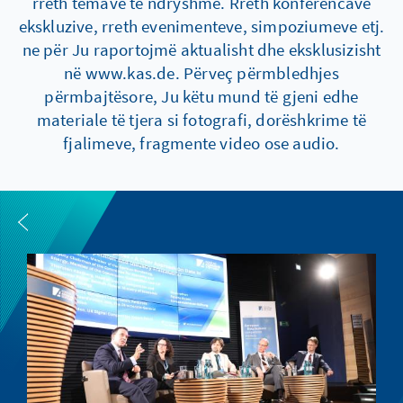
rreth temave të ndryshme. Rreth konferencave
ekskluzive, rreth evenimenteve, simpoziumeve etj.
ne për Ju raportojmë aktualisht dhe eksklusizisht
në www.kas.de. Përveç përmbledhjes
përmbajtësore, Ju këtu mund të gjeni edhe
materiale të tjera si fotografi, dorëshkrime të
fjalimeve, fragmente video ose audio.