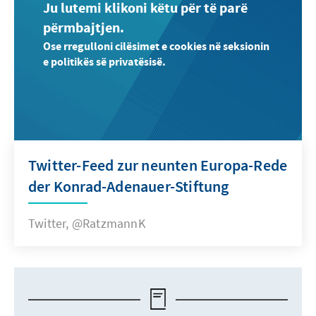
Ju lutemi klikoni këtu për të parë
përmbajtjen.
Ose rregulloni cilësimet e cookies në seksionin
e politikës së privatësisë.
Twitter-Feed zur neunten Europa-Rede
der Konrad-Adenauer-Stiftung
Twitter, @RatzmannK