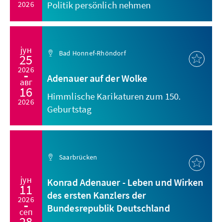
2026
Politik persönlich nehmen
јун
Bad Honnef-Rhöndorf
25
2026
Adenauer auf der Wolke
авг
16
Himmlische Karikaturen zum 150.
2026
Geburtstag
Saarbrücken
јун
Konrad Adenauer - Leben und Wirken
11
des ersten Kanzlers der
2026
Bundesrepublik Deutschland
сеп
28