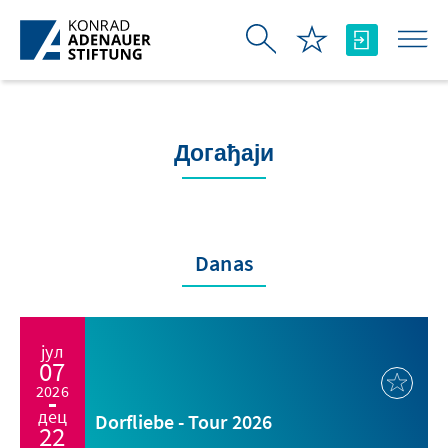
Skip to Main Content
Догађаји
Danas
јул
07
2026
дец
Dorfliebe - Tour 2026
22