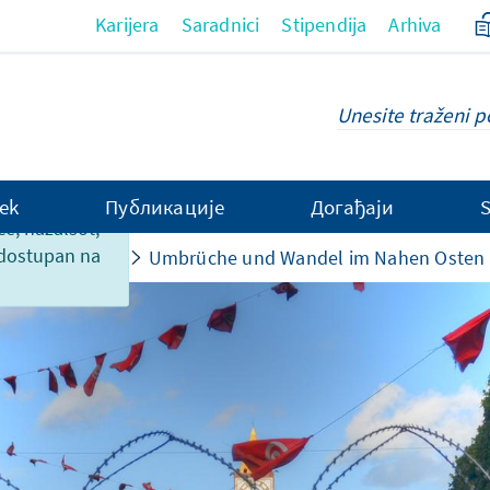
Karijera
Saradnici
Stipendija
Arhiva
ek
Публикације
Догађаји
ce, nažalsot,
 dostupan na
nternationales
Umbrüche und Wandel im Nahen Osten u