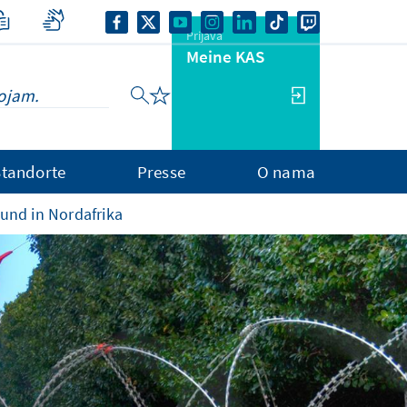
Prijava
Meine KAS
Standorte
Presse
O nama
nd in Nordafrika