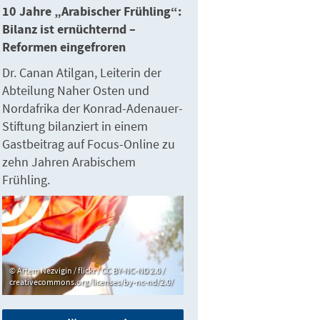
10 Jahre „Arabischer Frühling“:
Bilanz ist ernüchternd –
Reformen eingefroren
Dr. Canan Atilgan, Leiterin der
Abteilung Naher Osten und
Nordafrika der Konrad-Adenauer-
Stiftung bilanziert in einem
Gastbeitrag auf Focus-Online zu
zehn Jahren Arabischem
Frühling.
Artem Nezvigin / flickr / CC BY-NC-ND 2.0 /
creativecommons.org/licenses/by-nc-nd/2.0/