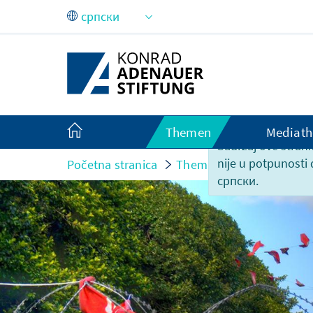
Skip to Main Content
Themen
Mediath
Sadržaj ove strani
nije u potpunosti
Početna stranica
Themen
Europa und I
српски.