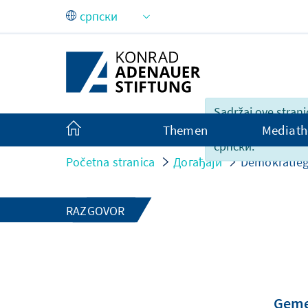
Skip to Main Content
Sadržaj ove strani
nije u potpunosti
Themen
Mediath
српски.
Početna stranica
Догађаји
Demokratieg
RAZGOVOR
Gemei