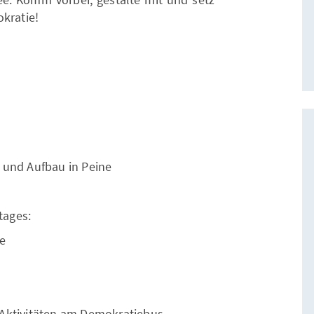
kratie!
 und Aufbau in Peine
tages:
he
/Aktivitäten am Demokratiebus