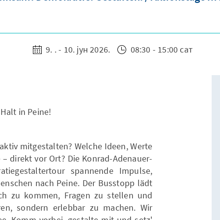
9. . - 10. јун 2026.
08:30 - 15:00 сат
Halt in Peine!
aktiv mitgestalten? Welche Ideen, Werte
– direkt vor Ort? Die Konrad-Adenauer-
atiegestaltertour spannende Impulse,
enschen nach Peine. Der Busstopp lädt
räch zu kommen, Fragen zu stellen und
ren, sondern erlebbar zu machen. Wir
ee. Komm vorbei, gestalte mit und setz'