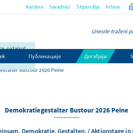
Karijera
Saradnici
Stipendija
Arhiva
ce, nažalsot,
 dostupan na
ek
Публикације
Догађаји
estalter Bustour 2026 Peine
Demokratiegestalter Bustour 2026 Peine
nsam. Demokratie. Gestalten. / Aktionstage in