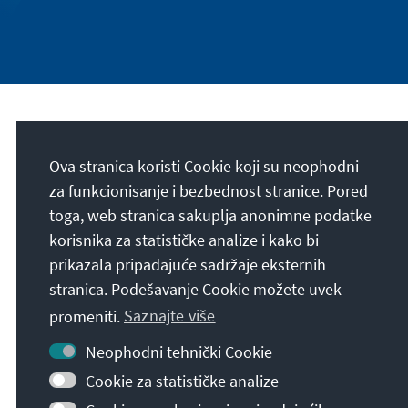
Naša misija
Ova stranica koristi Cookie koji su neophodni
Die Konrad-Adenauer-Stiftung setzt sich
za funkcionisanje i bezbednost stranice. Pored
national und international durch politische
toga, web stranica sakuplja anonimne podatke
Bildung für Frieden, Freiheit und
korisnika za statističke analize i kako bi
Gerechtigkeit ein. Wir fördern und bewahren
prikazala pripadajuće sadržaje eksternih
freiheitliche Demokratie, die Soziale
stranica. Podešavanje Cookie možete uvek
Marktwirtschaft und die Entwicklung und
promeniti.
Saznajte više
Festigung des Wertekonsenses.
Neophodni tehnički Cookie
Naša misija
Cookie za statističke analize