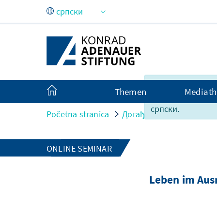
Skip to Main Content
Sadržaj ove strani
Themen
Mediath
nije u potpunosti
српски.
Početna stranica
Догађаји
Leben im Aus
ONLINE SEMINAR
Leben im Ausn