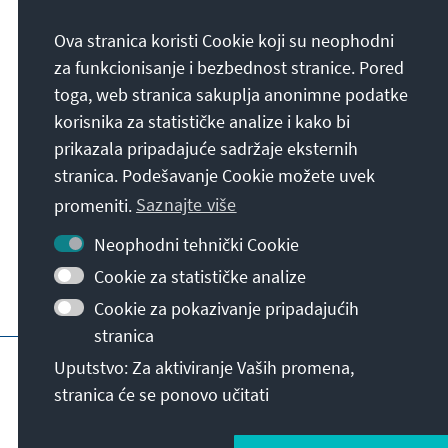
Naša misija
Ova stranica koristi Cookie koji su neophodni
Die Konrad-Adenauer-Stiftung setzt sich
za funkcionisanje i bezbednost stranice. Pored
national und international durch politische
toga, web stranica sakuplja anonimne podatke
Bildung für Frieden, Freiheit und
korisnika za statističke analize i kako bi
Gerechtigkeit ein. Wir fördern und bewahren
prikazala pripadajuće sadržaje eksternih
freiheitliche Demokratie, die Soziale
stranica. Podešavanje Cookie možete uvek
Marktwirtschaft und die Entwicklung und
promeniti.
Saznajte više
Festigung des Wertekonsenses.
Neophodni tehnički Cookie
Naša misija
Cookie za statističke analize
Cookie za pokazivanje pripadajućih
stranica
Impresum
Zaštita podataka
Uslovi kori
Uputstvo: Za aktiviranje Vaših promena,
stranica će se ponovo učitati