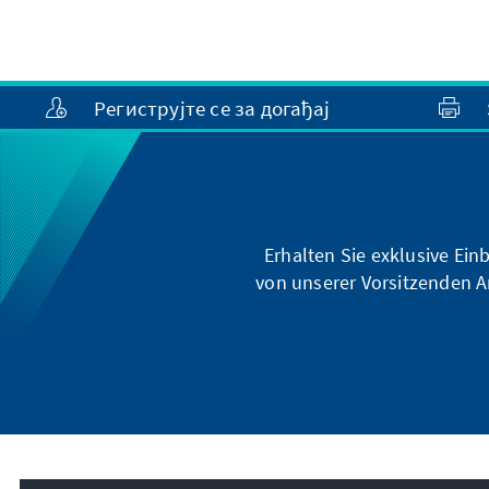
Региструјте се за догађај
Erhalten Sie exklusive Ein
von unserer Vorsitzenden A