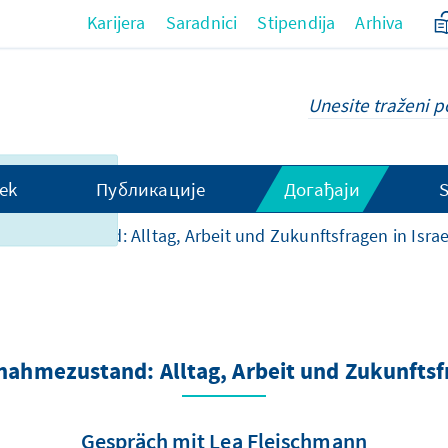
Karijera
Saradnici
Stipendija
Arhiva
ce, nažalsot,
ek
Публикације
Догађаји
 dostupan na
nahmezustand: Alltag, Arbeit und Zukunftsfragen in Israe
ahmezustand: Alltag, Arbeit und Zukunftsfr
Gespräch mit Lea Fleischmann