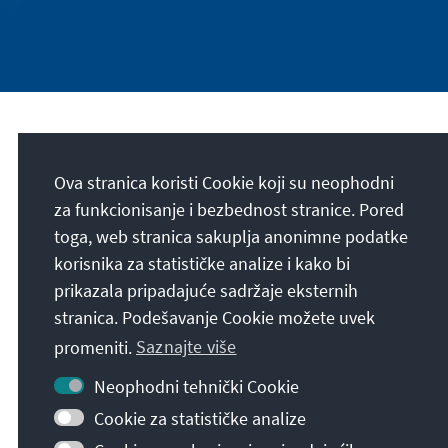
Naša misija
Ova stranica koristi Cookie koji su neophodni
Die Konrad-Adenauer-Stiftung setzt sich
za funkcionisanje i bezbednost stranice. Pored
national und international durch politische
toga, web stranica sakuplja anonimne podatke
Bildung für Frieden, Freiheit und
korisnika za statističke analize i kako bi
Gerechtigkeit ein. Wir fördern und bewahren
prikazala pripadajuće sadržaje eksternih
freiheitliche Demokratie, die Soziale
stranica. Podešavanje Cookie možete uvek
Marktwirtschaft und die Entwicklung und
promeniti.
Saznajte više
Festigung des Wertekonsenses.
Neophodni tehnički Cookie
Naša misija
Cookie za statističke analize