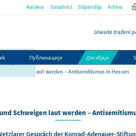
Karijera
Saradnici
Stipendija
Arhiva
ce, nažalsot,
ek
Публикације
Догађаји
 dostupan na
nd Schweigen laut werden – Antisemitismus in Hessen
und Schweigen laut werden – Antisemitismu
etzlarer Gespräch der Konrad-Adenauer-Stiftu