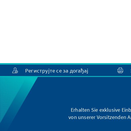
Региструјте се за догађај
Erhalten Sie exklusive Ein
von unserer Vorsitzenden A