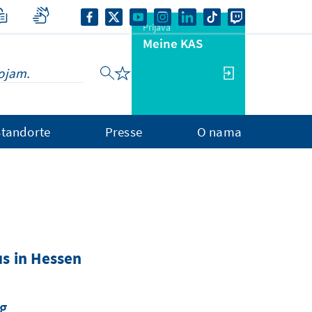
Prijava
Meine KAS
Standorte
Presse
O nama
s in Hessen
ng