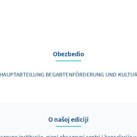
Obezbedio
HAUPTABTEILUNG BEGABTENFÖRDERUNG UND KULTU
O našoj ediciji
vne institucije, njeni obrazovni centri i kancelarije u