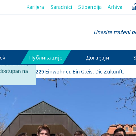
Karijera
Saradnici
Stipendija
Arhiva
ek
Публикације
Догађаји
ce, nažalsot,
 dostupan na
o priredbama
229 Einwohner. Ein Gleis. Die Zukunft.