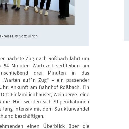
kreises, © Götz Ulrich
. Der nächste Zug nach Roßbach fährt um
h 54 Minuten Wartezeit verbleiben am
schließend drei Minuten in das
. „Warten auf´n Zug“ – ein passender
 Uhr: Ankunft am Bahnhof Roßbach. Ein
r Ort: Einfamilienhäuser, Weinberge, eine
 Ruhe. Hier werden sich Stipendiatinnen
e lang intensiv mit dem Strukturwandel
chland beschäftigen.
nehmenden einen Überblick über die