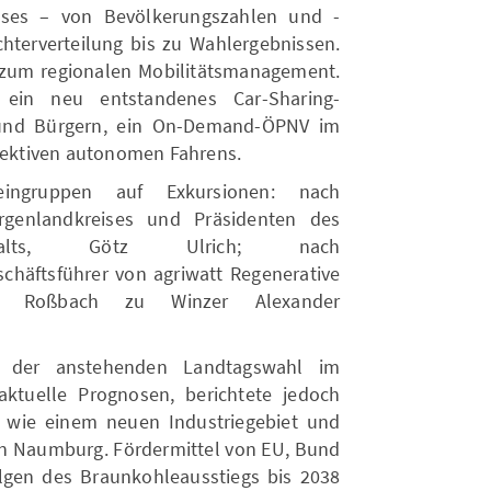
eises – von Bevölkerungszahlen und -
chterverteilung bis zu Wahlergebnissen.
 zum regionalen Mobilitätsmanagement.
in neu entstandenes Car-Sharing-
n und Bürgern, ein On-Demand-ÖPNV im
spektiven autonomen Fahrens.
ingruppen auf Exkursionen: nach
enlandkreises und Präsidenten des
Anhalts, Götz Ulrich; nach
schäftsführer von agriwatt Regenerative
n Roßbach zu Winzer Alexander
s der anstehenden Landtagswahl im
ktuelle Prognosen, berichtete jedoch
 wie einem neuen Industriegebiet und
n Naumburg. Fördermittel von EU, Bund
lgen des Braunkohleausstiegs bis 2038