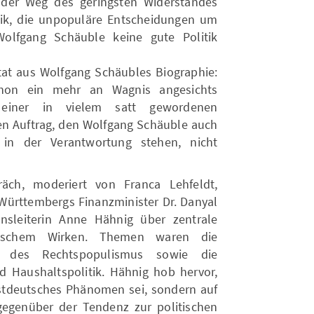
s der Weg des geringsten Widerstandes
itik, die unpopuläre Entscheidungen um
Wolfgang Schäuble keine gute Politik
tat aus Wolfgang Schäubles Biographie:
chon ein mehr an Wagnis angesichts
 einer in vielem satt gewordenen
en Auftrag, den Wolfgang Schäuble auch
in der Verantwortung stehen, nicht
äch, moderiert von Franca Lehfeldt,
-Württembergs Finanzminister Dr. Danyal
sleiterin Anne Hähnig über zentrale
itischem Wirken. Themen waren die
eg des Rechtspopulismus sowie die
 Haushaltspolitik. Hähnig hob hervor,
 ostdeutsches Phänomen sei, sondern auf
 gegenüber der Tendenz zur politischen