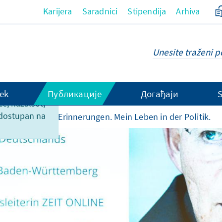
Karijera
Saradnici
Stipendija
Arhiva
ek
Публикације
Догађаји
ce, nažalsot,
 dostupan na
o priredbama
Erinnerungen. Mein Leben in der Politik.