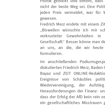
Politik geblickt und betont, das
nicht der beste Weg sei. Eine Pol
jeden Preis vermeidet, war für 
gewesen.
Fredrich Merz endete mit einem Zi
„Bisweilen wünschte ich mir s
verkrusteter Gewohnheiten in
Gesellschaft.“ Besser könne man d
an uns, an die, die wir heute 
formulieren.
Im anschließenden Podiumsgespr
diskutierten Friedrich Merz, Baden
Bayaz und ZEIT ONLINE-Redaktion
Ereignisse von Schäubles pol
Wiedervereinigung, der Aufsti
Herausforderungen der Finanz- und
dass der Erfolg der AfD kein rein
ein gesellschaftliches Misstrauen