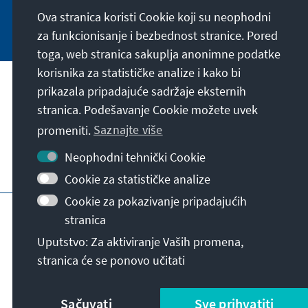
Ova stranica koristi Cookie koji su neophodni
Jetzt abonnieren
za funkcionisanje i bezbednost stranice. Pored
toga, web stranica sakuplja anonimne podatke
korisnika za statističke analize i kako bi
Naša misija
prikazala pripadajuće sadržaje eksternih
stranica. Podešavanje Cookie možete uvek
Kontakt
promeniti.
Saznajte više
Neophodni tehnički Cookie
Ostalo u ponudi naše fondacije
Cookie za statističke analize
Cookie za pokazivanje pripadajućih
Impresum
Zaštita podataka
Uslovi korišćenja
stranica
Erklärung zur Barrierefreiheit
Barriere melden
Uputstvo: Za aktiviranje Vaših promena,
Mapa stranice
stranica će se ponovo učitati
© Konrad-Adenauer-Stiftung e.V. 2026
Sačuvati
Sve prihvatiti