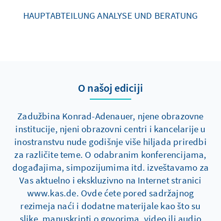
HAUPTABTEILUNG ANALYSE UND BERATUNG
O našoj ediciji
Zadužbina Konrad-Adenauer, njene obrazovne
institucije, njeni obrazovni centri i kancelarije u
inostranstvu nude godišnje više hiljada priredbi
za različite teme. O odabranim konferencijama,
događajima, simpozijumima itd. izveštavamo za
Vas aktuelno i ekskluzivno na Internet stranici
www.kas.de. Ovde ćete pored sadržajnog
rezimeja naći i dodatne materijale kao što su
slike, manuskripti o govorima, video ili audio