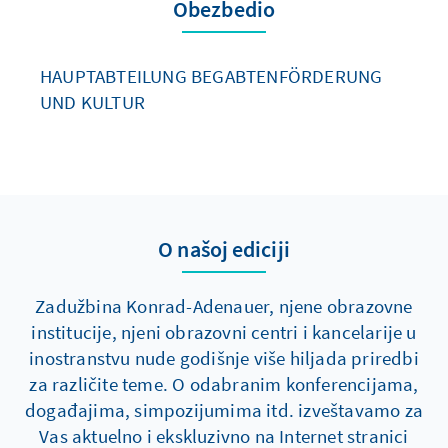
Obezbedio
HAUPTABTEILUNG BEGABTENFÖRDERUNG
UND KULTUR
O našoj ediciji
Zadužbina Konrad-Adenauer, njene obrazovne
institucije, njeni obrazovni centri i kancelarije u
inostranstvu nude godišnje više hiljada priredbi
za različite teme. O odabranim konferencijama,
događajima, simpozijumima itd. izveštavamo za
Vas aktuelno i ekskluzivno na Internet stranici