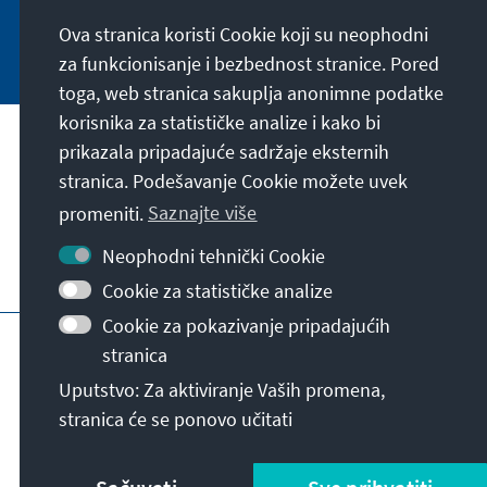
Ova stranica koristi Cookie koji su neophodni
Jetzt abonnieren
za funkcionisanje i bezbednost stranice. Pored
toga, web stranica sakuplja anonimne podatke
korisnika za statističke analize i kako bi
Naša misija
prikazala pripadajuće sadržaje eksternih
stranica. Podešavanje Cookie možete uvek
Kontakt
promeniti.
Saznajte više
Neophodni tehnički Cookie
Ostalo u ponudi naše fondacije
Cookie za statističke analize
Cookie za pokazivanje pripadajućih
Impresum
Zaštita podataka
Uslovi korišćenja
stranica
Erklärung zur Barrierefreiheit
Barriere melden
Uputstvo: Za aktiviranje Vaših promena,
Mapa stranice
stranica će se ponovo učitati
© Konrad-Adenauer-Stiftung e.V. 2026