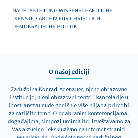
HAUPTABTEILUNG WISSENSCHAFTLICHE
DIENSTE / ARCHIV FÜR CHRISTLICH-
DEMOKRATISCHE POLITIK
O našoj ediciji
Zadužbina Konrad-Adenauer, njene obrazovne
institucije, njeni obrazovni centri i kancelarije u
inostranstvu nude godišnje više hiljada priredbi
za različite teme. O odabranim konferencijama,
događajima, simpozijumima itd. izveštavamo za
Vas aktuelno i ekskluzivno na Internet stranici
www.kas.de. Ovde ćete pored sadržajnog