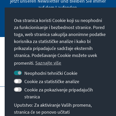
jetzt unseren Newsletter und bleiben Sie immer
auf dem Laufenden.
Ova stranica koristi Cookie koji su neophodni
Jetzt abonnieren
za funkcionisanje i bezbednost stranice. Pored
toga, web stranica sakuplja anonimne podatke
korisnika za statističke analize i kako bi
Naša misija
prikazala pripadajuće sadržaje eksternih
stranica. Podešavanje Cookie možete uvek
Kontakt
promeniti.
Saznajte više
Neophodni tehnički Cookie
Ostalo u ponudi naše fondacije
Cookie za statističke analize
Cookie za pokazivanje pripadajućih
Impresum
Zaštita podataka
Uslovi korišćenja
stranica
Erklärung zur Barrierefreiheit
Barriere melden
Uputstvo: Za aktiviranje Vaših promena,
Mapa stranice
stranica će se ponovo učitati
© Konrad-Adenauer-Stiftung e.V. 2026