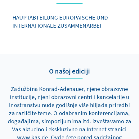
HAUPTABTEILUNG EUROPÄISCHE UND
INTERNATIONALE ZUSAMMENARBEIT
O našoj ediciji
Zadužbina Konrad-Adenauer, njene obrazovne
institucije, njeni obrazovni centri i kancelarije u
inostranstvu nude godišnje više hiljada priredbi
za različite teme. O odabranim konferencijama,
događajima, simpozijumima itd. izveštavamo za
Vas aktuelno i ekskluzivno na Internet stranici
www.kas.de. Ovde ćete pored sadržajnog