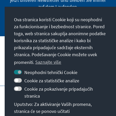
jetzt unseren Newsletter und bleiben Sie immer
auf dem Laufenden.
Ova stranica koristi Cookie koji su neophodni
Jetzt abonnieren
za funkcionisanje i bezbednost stranice. Pored
toga, web stranica sakuplja anonimne podatke
korisnika za statističke analize i kako bi
Naša misija
prikazala pripadajuće sadržaje eksternih
stranica. Podešavanje Cookie možete uvek
Kontakt
promeniti.
Saznajte više
Neophodni tehnički Cookie
Ostalo u ponudi naše fondacije
Cookie za statističke analize
Cookie za pokazivanje pripadajućih
Impresum
Zaštita podataka
Uslovi korišćenja
stranica
Erklärung zur Barrierefreiheit
Barriere melden
Uputstvo: Za aktiviranje Vaših promena,
Mapa stranice
stranica će se ponovo učitati
© Konrad-Adenauer-Stiftung e.V. 2026