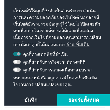
bereits spürbare Wirkung gezeigt und eröffnen neue
Chancen für eine selbstbestimmte wirtschaftliche
เว็บไซต์นี้ใช้คุกกี้ซึ่งจำเป็นสำหรับการดำเนิน
Teilhabe.
การและความปลอดภัยของเว็บไซต์ นอกจากนี้
Für die Konrad-Adenauer-Stiftung in Südafrika
เว็บไซต์ยังรวบรวมข้อมูลผู้ใช้โดยไม่เปิดเผยตัว
bestätigt dies die Relevanz, Inklusion weiterhin als
ตนเพื่อการวิเคราะห์ทางสถิติและเพื่อแสดง
Querschnittsthema zu fördern. Die Zusammenarbeit
เนื้อหาจากเว็บไซต์ภายนอก คุณสามารถเปลี่ยน
mit DEF hat gezeigt, dass Dialogformate und
การตั้งค่าคุกกี้ได้ตลอดเวลา
อ่านเพิ่มเติม
praxisorientierte Ansätze wirksame Impulse setzen
können. Der weitere Weg erfordert jedoch
คุกกี้ทางเทคนิคที่จำเป็น
kontinuierliches Engagement aller
คุกกี้สำหรับการวิเคราะห์ทางสถิติ
gesellschaftlichen Akteure, um politische
คุกกี้สำหรับการแสดงเนื้อหาแบบรวม
Verpflichtungen in nachhaltige Verbesserungen zu
หมายเหตุ: หน้านี้จะถูกดาวน์โหลดซ้ำเพื่อเปิด
übersetzen und Menschen mit Behinderungen
ใช้งานการเปลี่ยนแปลงของคุณ
gleichberechtigte Teilhabe zu ermöglichen.
Verfasst von: KAS Südafrika, im Januar 2026
บันทึก
ยอมรับทั้งหมด