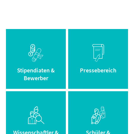
Informationen
Zum
zum
Pressebereich
Stipendium
Stipendiaten &
Pressebereich
Bewerber
Zum Adenauer
Zum Archiv
Campus
Wissenschaftler &
Schüler &