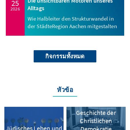
Die unsichtbaren Motoren unseres
25
Alltags
2026
Wie Halbleiter den Strukturwandel in
der StädteRegion Aachen mitgestalten
กิจกรรมทั้งหมด
หัวข้อ
Geschichte der
Christlichen
Jüdisches Leben und
Demokratie