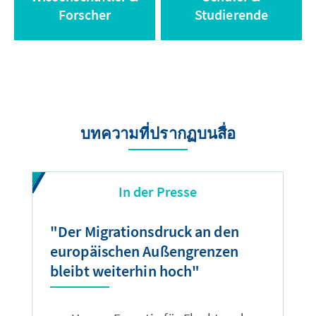
Forscher
Studierende
บทความที่ปรากฏบนสื่อ
In der Presse
"Der Migrationsdruck an den
"
europäischen Außengrenzen
A
bleibt weiterhin hoch"
m