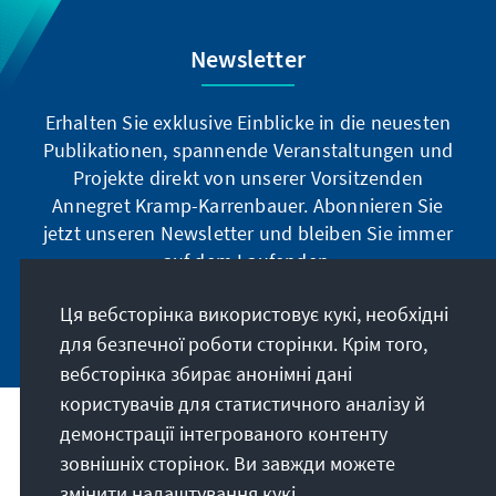
Newsletter
Erhalten Sie exklusive Einblicke in die neuesten
Publikationen, spannende Veranstaltungen und
Projekte direkt von unserer Vorsitzenden
Annegret Kramp-Karrenbauer. Abonnieren Sie
jetzt unseren Newsletter und bleiben Sie immer
auf dem Laufenden.
Ця вебсторінка використовує кукі, необхідні
Jetzt abonnieren
для безпечної роботи сторінки. Крім того,
вебсторінка збирає анонімні дані
користувачів для статистичного аналізу й
демонстрації інтегрованого контенту
Наше покликання
зовнішніх сторінок. Ви завжди можете
змінити налаштування кукі.