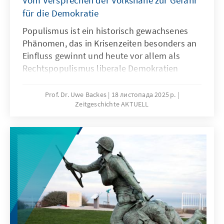
Vom Versprechen der Volksnähe zur Gefahr
für die Demokratie
Populismus ist ein historisch gewachsenes
Phänomen, das in Krisenzeiten besonders an
Einfluss gewinnt und heute vor allem als
Rechtspopulismus liberale Demokratien
herausfordert. Uwe Backes zeigt in der 20.
Ausgabe von Zeitgeschichte Aktuell, dass nur
Prof. Dr. Uwe Backes
18 листопада 2025 р.
Zeitgeschichte AKTUELL
sachliche Auseinandersetzung und
realistische Reformen dem populistischen
Trend wirksam entgegentreten können. Im
Mittelpunkt steht dabei die Frage, wie
Demokratie und politische Kultur
widerstandsfähig gegenüber populistischen
Versuchungen bleiben können.