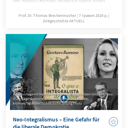
Der Nahost-Konflikt erreichte damit einen
neuen Höhepunkt. Doch wo liegen die
Ursprünge des Konflikts und wie kann die
Prof. Dr. Thomas Brechenmacher
7 травня 2024 р.
Zeitgeschichte AKTUELL
Unversöhnlichkeit absoluter
Gebietsansprüche aufgebrochen werden? In
der neuen Ausgabe Zeitgeschichte Aktuell
blickt der Historiker Thomas Brechenmacher
auf die wechselvolle Geschichte der Region
und die Hintergründe, die 1948 zur
Staatsgründung Israels führten.
Fotocollage mit Material von picture alliance/ullstein bild/EPA/Tibor
Illyes; Gage Skidmore; Wikimedia Commons; Rue des
Archives/Tallandier/Süddeutsche Zeitung Photo
Neo-Integralismus – Eine Gefahr für
die liberale Demokratie