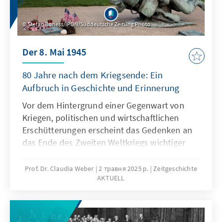
Stefan Boness/IPON/Süddeutsche Zeitung Photo
Der 8. Mai 1945
80 Jahre nach dem Kriegsende: Ein
Aufbruch in Geschichte und Erinnerung
Vor dem Hintergrund einer Gegenwart von
Kriegen, politischen und wirtschaftlichen
Erschütterungen erscheint das Gedenken an
das Ende des Zweiten Weltkriegs wichtiger
denn je. Gleichwohl konnte die Erinnerung an
die Schrecken dieser Zeit Europa nicht vor
Prof. Dr. Claudia Weber
2 травня 2025 р.
Zeitgeschichte
AKTUELL
einem neuen Krieg bewahren. In der 19.
Ausgabe Zeitgeschichte Aktuell befasst sich
Claudia Weber mit der Frage, wie sich
Erinnerung verändert und vor welchen