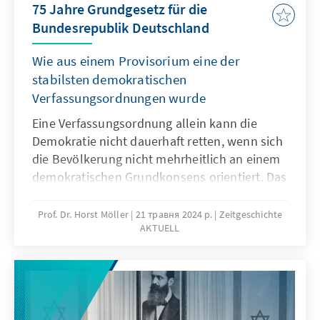
75 Jahre Grundgesetz für die
Repräsentationsideen verändert, erläutert
Bundesrepublik Deutschland
Heinrich Oberreuter.
Wie aus einem Provisorium eine der
stabilsten demokratischen
Verfassungsordnungen wurde
Eine Verfassungsordnung allein kann die
Demokratie nicht dauerhaft retten, wenn sich
die Bevölkerung nicht mehrheitlich an einem
demokratischen Grundkonsens orientiert. Das
zeigte das Scheitern der Weimarer Republik.
Welche Lehren die Väter und Mütter des
Prof. Dr. Horst Möller
21 травня 2024 р.
Zeitgeschichte
AKTUELL
Grundgesetzes aus dieser Erfahrung zogen,
analysiert der Historiker Horst Möller in der
neuesten Ausgabe Zeitgeschichte Aktuell.