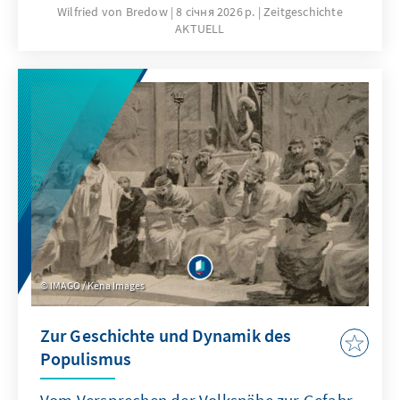
nationale, europäische und transatlantische
Wilfried von Bredow
8 січня 2026 р.
Zeitgeschichte
AKTUELL
Interessen immer wieder neu austarieren.
Wilfried von Bredow zeigt in der 21. Ausgabe
von Zeitgeschichte AKTUELL, wie diese
Spannungen unmittelbare Folgen für Auftrag,
Ausrüstung und Rolle der Bundeswehr haben.
Im Mittelpunkt steht die Frage, wie
Deutschland und Europa ihre
sicherheitspolitische Handlungsfähigkeit
unter veränderten strategischen und
technologischen Bedingungen sichern
können.
IMAGO / Kena Images
Zur Geschichte und Dynamik des
Populismus