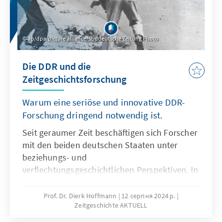
ap/dpa/picture alliance/Süddeutsche Zeitung Photo
Die DDR und die
Zeitgeschichtsforschung
Warum eine seriöse und innovative DDR-
Forschung dringend notwendig ist.
Seit geraumer Zeit beschäftigen sich Forscher
mit den beiden deutschen Staaten unter
beziehungs- und
verflechtungsgeschichtlichen Perspektiven. In
den Fokus rückt dabei die Analyse der teils
gemeinsamen, teils unterschiedlichen
Prof. Dr. Dierk Hoffmann
12 серпня 2024 р.
Zeitgeschichte AKTUELL
Erfahrungen und Erwartungshaltungen der
Menschen im geteilten Deutschland. Die