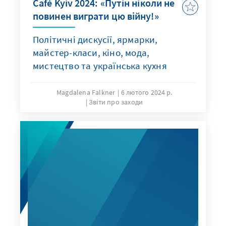
Café Kyiv 2024: «Путін ніколи не
повинен виграти цю війну!»
Політичні дискусії, ярмарки,
майстер-класи, кіно, мода,
мистецтво та українська кухня
Magdalena Falkner
6 лютого 2024 р.
Звіти про заходи