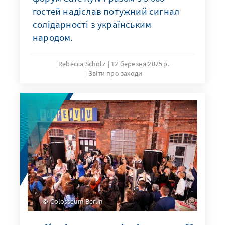
гостей надіслав потужний сигнал
солідарності з українським
народом.
Rebecca Scholz
12 березня 2025 р.
Звіти про заходи
Colosseum Berlin