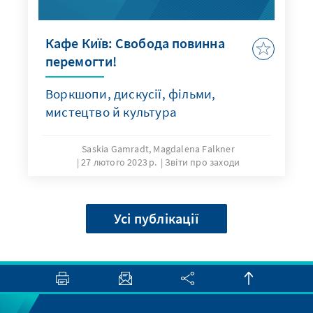
Кафе Київ: Свобода повинна
перемогти!
Воркшопи, дискусії, фільми,
мистецтво й культура
Saskia Gamradt, Magdalena Falkner
27 лютого 2023 р.
Звіти про заходи
Усі публікації