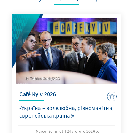
Tobias Koch/KAS
Café Kyiv 2026
«Україна – волелюбна, різноманітна,
європейська країна!»
Marcel Schmidt
24 лютого 2026 р.