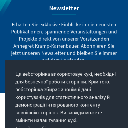
Newsletter
Erhalten Sie exklusive Einblicke in die neuesten
Publikationen, spannende Veranstaltungen und
Projekte direkt von unserer Vorsitzenden
Annegret Kramp-Karrenbauer. Abonnieren Sie
jetzt unseren Newsletter und bleiben Sie immer
auf dem Laufenden.
Ця вебсторінка використовує кукі, необхідні
Jetzt abonnieren
для безпечної роботи сторінки. Крім того,
вебсторінка збирає анонімні дані
користувачів для статистичного аналізу й
демонстрації інтегрованого контенту
Наше покликання
зовнішніх сторінок. Ви завжди можете
змінити налаштування кукі.
Контакт