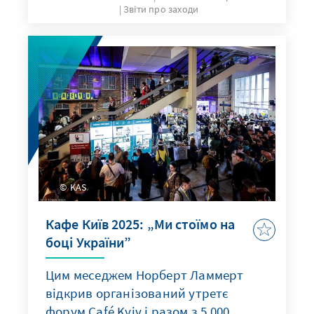
Звіти про заходи
KAS
Кафе Київ 2025: „Ми стоїмо на
боці України”
Цим меседжем Норберт Ламмерт
відкрив організований утретє
форум Café Kyiv і разом з 5 000