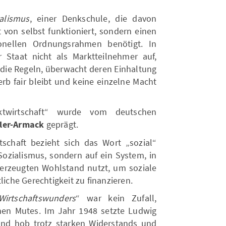
alismus
, einer Denkschule, die davon
t von selbst funktioniert, sondern einen
ionellen Ordnungsrahmen benötigt. In
r Staat nicht als Marktteilnehmer auf,
t die Regeln, überwacht deren Einhaltung
rb fair bleibt und keine einzelne Macht
ktwirtschaft“ wurde vom deutschen
ller-Armack
geprägt.
schaft bezieht sich das Wort „sozial“
Sozialismus, sondern auf ein System, in
 erzeugten Wohlstand nutzt, um soziale
liche Gerechtigkeit zu finanzieren.
Wirtschaftswunders
“ war kein Zufall,
hen Mutes. Im Jahr 1948 setzte Ludwig
nd hob trotz starken Widerstands und