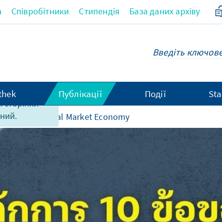
а
Співробітники
Стипендія
База даних архіву
thek
Публікації
Події
Sta
єї сторінки
ний.
inciples of Social Market Economy