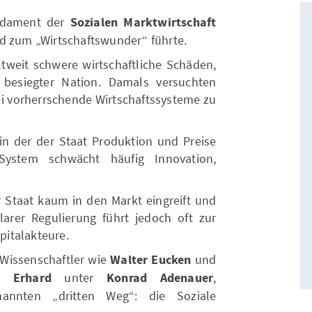
undament der
Sozialen Marktwirtschaft
d zum „Wirtschaftswunder“ führte.
ltweit schwere wirtschaftliche Schäden,
 besiegter Nation. Damals versuchten
ei vorherrschende Wirtschaftssysteme zu
 in der der Staat Produktion und Preise
s System schwächt häufig Innovation,
er Staat kaum in den Markt eingreift und
arer Regulierung führt jedoch oft zur
italakteure.
 Wissenschaftler wie
Walter Eucken
und
g Erhard
unter
Konrad Adenauer
,
nannten „dritten Weg“: die Soziale