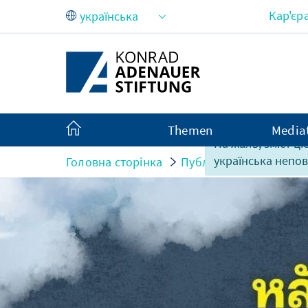
Skip to Main Content
Кар'єр
Themen
Media
На жаль, зміст ці
українська непов
Головна сторінка
Публікації
The 10 pr