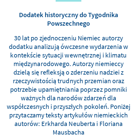
Dodatek historyczny do Tygodnika
Powszechnego
30 lat po zjednoczeniu Niemiec autorzy
dodatku analizują ówczesne wydarzenia w
kontekście sytuacji wewnętrznej i klimatu
międzynarodowego. Autorzy niemieccy
dzielą się refleksją o zderzeniu nadziei z
rzeczywistością trudnych przemian oraz
potrzebie upamiętniania poprzez pomniki
ważnych dla narodów zdarzeń dla
współczesnych i przyszłych pokoleń. Poniżej
przytaczamy teksty artykułów niemieckich
autorów: Erkharda Neuberta i Floriana
Mausbacha