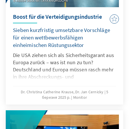
Adobe Stock/WITTAYA ANGMUJCHA
Boost für die Verteidigungsindustrie
Sieben kurzfristig umsetzbare Vorschläge
für einen wettbewerbsfähigen
einheimischen Rüstungssektor
Die USA ziehen sich als Sicherheitsgarant aus
Europa zurück – was ist nun zu tun?
Deutschland und Europa müssen rasch mehr
in ihre Abschreckungs- und
Verteidigungsfähigkeiten investieren. Dabei
verfügt Deutschland in vielen Sektoren, die
Dr. Christina Catherine Krause, Dr. Jan Cernicky
5
березня 2025 р.
Monitor
für die Produktion von Rüstungsgütern
gebraucht werden, über weltweit einzigartiges
Know-how und über beispiellose
Produktionsnetzwerke. Zur gleichen Zeit
befinden sich viele dieser Sektoren aktuell in