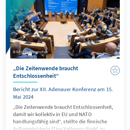
der Krise und verfügen über freie Kapazitäten.
Die Studie unterbreitet Vorschläge, wie diese
Potenziale schnell und effektiv gehoben
werden können.
KAS/Edgar Nemschok
„Die Zeitenwende braucht
Entschlossenheit“
Bericht zur XII. Adenauer Konferenz am 15.
Mai 2024
„Die Zeitenwende braucht Entschlossenheit,
damit wir kollektiv in EU und NATO
handlungsfähig sind“, stellte die finnische
Außenministerin Elina Valtonen direkt zu