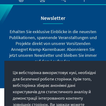
Newsletter
Erhalten Sie exklusive Einblicke in die neuesten
Publikationen, spannende Veranstaltungen und
Projekte direkt von unserer Vorsitzenden
Annegret Kramp-Karrenbauer. Abonnieren Sie
jetzt unseren Newsletter und bleiben Sie immer
auf dem Laufenden.
Ця вебсторінка використовує кукі, необхідні
Jetzt abonnieren
для безпечної роботи сторінки. Крім того,
вебсторінка збирає анонімні дані
користувачів для статистичного аналізу й
демонстрації інтегрованого контенту
Наше покликання
зовнішніх сторінок. Ви завжди можете