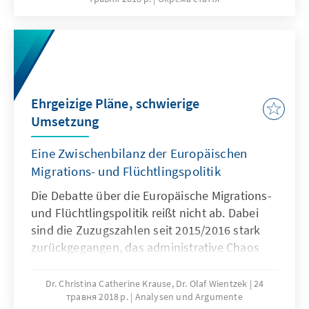
humanitarian emergencies are overcome.
Where does the EU stand now? Whatis the
strategy of the EU three years after the
migration and refugee crisis? What arethe
current and future challenges and is the EU
prepared for them? This paper explains the
Ehrgeizige Pläne, schwierige
global context and analyses the existing
Umsetzung
system – with a focus on the most
recentreforms.
Eine Zwischenbilanz der Europäischen
Migrations- und Flüchtlingspolitik
Die Debatte über die Europäische Migrations-
und Flüchtlingspolitik reißt nicht ab. Dabei
sind die Zuzugszahlen seit 2015/2016 stark
zurückgegangen, das administrative Chaos
bewältigt und die humanitäre Krise
überwunden. Wie ist die Europäische Union
Dr. Christina Catherine Krause, Dr. Olaf Wientzek
24
травня 2018 р.
Analysen und Argumente
drei Jahre nach dem Beginn der Migrations-