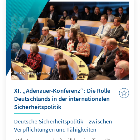
Sicherheitsstrategie fällt in eine Zeit multipler
Krisen und Konflikte: Russland greift nicht nur
die Ukraine an, sondern richtet seine
Aggressionen gegen die gesamte freie
demokratische Welt. Erfüllt die alle Ziele?
KAS / Tina Flemming
XI. „Adenauer-Konferenz“: Die Rolle
Deutschlands in der internationalen
Sicherheitspolitik
Deutsche Sicherheitspolitik – zwischen
Verpflichtungen und Fähigkeiten