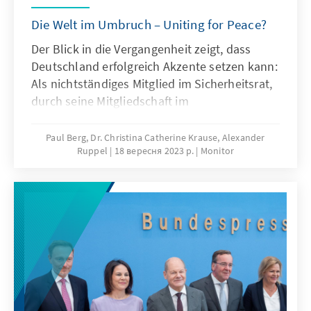
Die Welt im Umbruch – Uniting for Peace?
Der Blick in die Vergangenheit zeigt, dass
Deutschland erfolgreich Akzente setzen kann:
Als nichtständiges Mitglied im Sicherheitsrat,
durch seine Mitgliedschaft im
Menschenrechtsrat wie auch in anderen UN-
Gremien. Die Namibia-Initiative, die
Paul Berg, Dr. Christina Catherine Krause, Alexander
Ruppel
18 вересня 2023 р.
Monitor
Vermittlung zwischen dem Iran und Irak in
den 1980er Jahren, die Beteiligung an
Friedens- und Stabilisierungsmissionen, das
Eintreten für den Internationalen
Strafgerichtshof oder für ein Ukraine-
Sondertribunal, alles sind wichtige Schritte,
um die Zukunft auf diesem Planeten sicherer,
friedlicher und nachhaltiger zu gestalten.