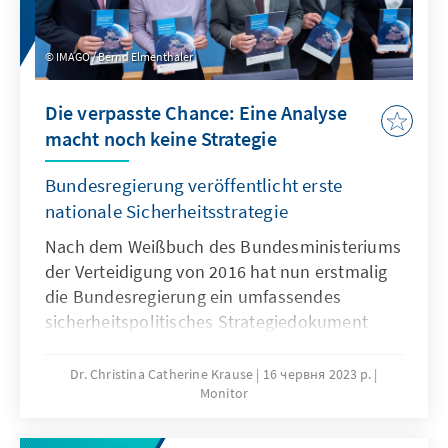
IMAGO / Bernd Elmenthaler
Die verpasste Chance: Eine Analyse
macht noch keine Strategie
Bundesregierung veröffentlicht erste
nationale Sicherheitsstrategie
Nach dem Weißbuch des Bundesministeriums
der Verteidigung von 2016 hat nun erstmalig
die Bundesregierung ein umfassendes
sicherheitspolitisches Strategiedokument
veröffentlicht. Das Auswärtige Amt hatte die
Federführung, weitere Bundesministerien, wie
Dr. Christina Catherine Krause
16 червня 2023 р.
Monitor
auch das Bundeskanzleramt wurden eng in
den Entstehungsprozess eingebunden. Die
am 14. Juni 2023 veröffentlichte Nationale