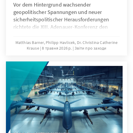
Vor dem Hintergrund wachsender
geopolitischer Spannungen und neuer
sicherheitspolitischer Herausforderungen
richtete die XIII. Adenauer-Konferenz den
Blick auf die europäische Handlungsfähigkeit
und die zukünftige strategische Ausrichtung
Matthias Barner, Philipp Havlicek, Dr. Christina Catherine
Krause
8 травня 2026 р.
Звіти про заходи
deutscher Außenpolitik. Zugleich markierte
sie das erste Amtsjahr von Außenminister
Johann Wadephul und bot Anlass für eine
außenpolitische Grundsatzrede.