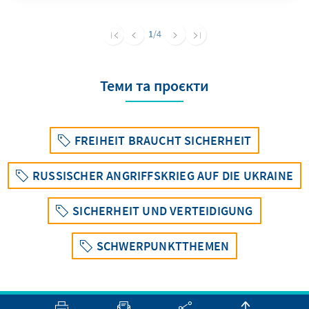
especially the Common European Asylum
System – are still in need ofimprovement.
1
/4
Теми та проєкти
FREIHEIT BRAUCHT SICHERHEIT
RUSSISCHER ANGRIFFSKRIEG AUF DIE UKRAINE
SICHERHEIT UND VERTEIDIGUNG
SCHWERPUNKTTHEMEN