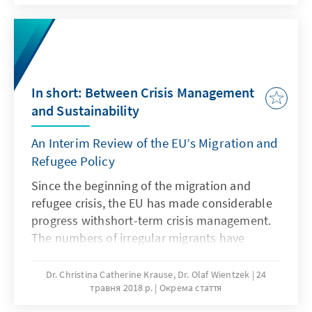
und Flüchtlingskrise aufgestellt? Wo liegen
die aktuellen und zukünftigen
Herausforderungen und ist die EU hierfür
gewappnet? Das vorliegende Papier
beschreibt den globalen Kontext, stellt die
In short: Between Crisis Management
Herausforderungen der EU dar und entwickelt
and Sustainability
kurz- und mittelfristige
Handlungsempfehlungen.
An Interim Review of the EU’s Migration and
Refugee Policy
Since the beginning of the migration and
refugee crisis, the EU has made considerable
progress withshort-term crisis management.
The numbers of irregular migrants have
significantly decreased, theadministrative
chaos is resolved and humanitarian
Dr. Christina Catherine Krause, Dr. Olaf Wientzek
24
травня 2018 р.
Окрема стаття
emergencies are overcome. The EU is no
longer incrisis mode. Yet, several areas –