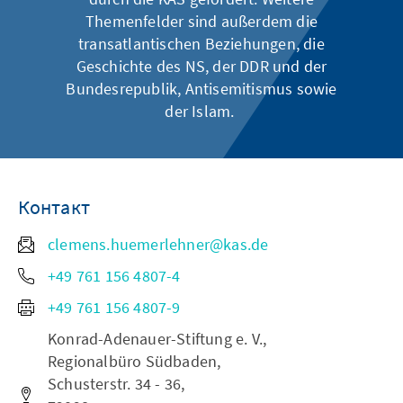
Themenfelder sind außerdem die
transatlantischen Beziehungen, die
Geschichte des NS, der DDR und der
Bundesrepublik, Antisemitismus sowie
der Islam.
Контакт
clemens.huemerlehner@kas.de
+49 761 156 4807-4
+49 761 156 4807-9
Konrad-Adenauer-Stiftung e. V.,
Regionalbüro Südbaden,
Schusterstr. 34 - 36,