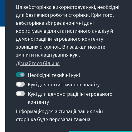
Ця вебсторінка використовує кукі, необхідні
Jetzt abonnieren
для безпечної роботи сторінки. Крім того,
вебсторінка збирає анонімні дані
користувачів для статистичного аналізу й
демонстрації інтегрованого контенту
Наше покликання
зовнішніх сторінок. Ви завжди можете
змінити налаштування кукі.
Контакт
Дізнайтеся більше
Подальші пропозиції від фонду
Необхідні технічні кукі
Кукі для статистичного аналізу
Вихідні дані
Захист даних
Кукі для демонстрації інтегрованого
Умови користування
контенту
Erklärung zur Barrierefreiheit
Barriere melden
Інформація: для активації ваших змін
Карта сайту
сторінка буде перезавантажена
© Konrad-Adenauer-Stiftung e.V. 2026