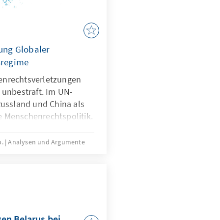
ung Globaler
sregime
enrechtsverletzungen
 unbestraft. Im UN-
Russland und China als
 Menschenrechtspolitik.
tannien und EU haben
bschiedet, die gezielt
р.
Analysen und Argumente
nd Institutionen
, um der Straflosigkeit
ehen die Ausweitung
horizontalen Sanktionen
Agenda.
en Belarus bei