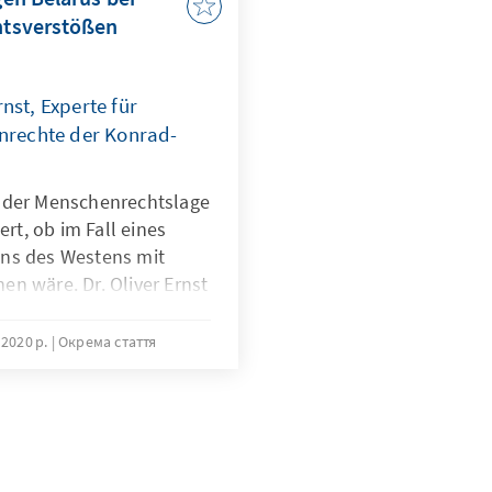
tsverstößen
rnst, Experte für
rechte der Konrad-
 der Menschenrechtslage
ert, ob im Fall eines
ens des Westens mit
n wäre. Dr. Oliver Ernst
e wahrscheinlich dies
m klaren Ergebnis
2020 р.
Окрема стаття