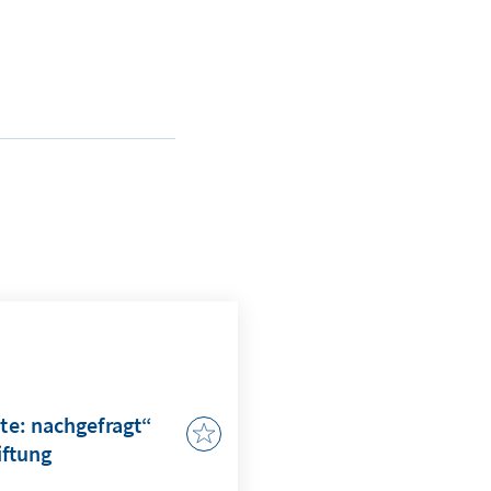
e: nachgefragt“
iftung