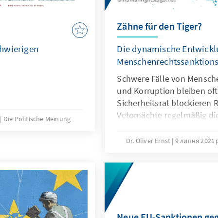
Zähne für den Tiger?
hwierigen
Die dynamische Entwickl
Menschenrechtssanktion
Schwere Fälle von Mensch
und Korruption bleiben oft
Sicherheitsrat blockieren 
Vetomächte regelmäßig die
Die Politische Meinung
Die USA, Kanada, Großbri
jetzt Sanktionsregime vera
Dr. Oliver Ernst
9 липня 2021 
gegen einzelne Personen u
angewendet werden können
entgegenzuwirken. Nun st
und Koordinierung dieser 
auf der außenpolitischen 
Neue EU-Sanktionen geg