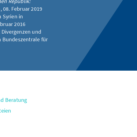
hen Republik:
, 08. Februar 2019
n Syrien
in
ebruar 2016
: Divergenzen und
n Bundeszentrale für
nd Beratung
teien