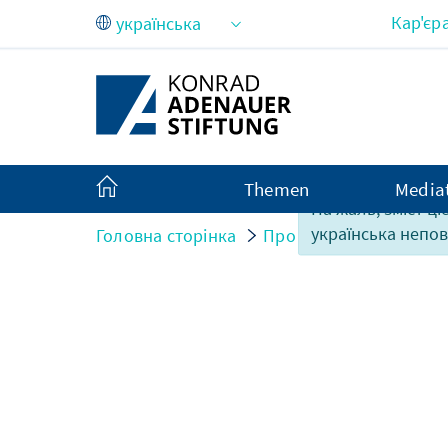
Skip to Main Content
Кар'єр
Themen
Media
На жаль, зміст ці
українська непов
Головна сторінка
Про нас
Organisatio