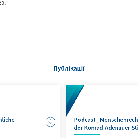
23,
Публікації
hliche
Podcast „Menschenrecht
der Konrad-Adenauer-St