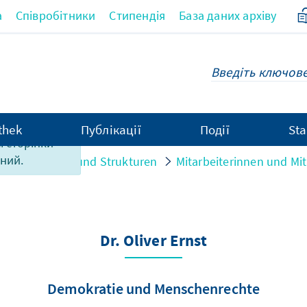
а
Співробітники
Стипендія
База даних архіву
thek
Публікації
Події
Sta
єї сторінки
ний.
n
Personen und Strukturen
Mitarbeiterinnen und Mit
Dr. Oliver Ernst
Demokratie und Menschenrechte