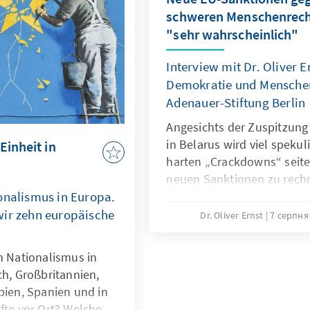
schweren Menschenrech
"sehr wahrscheinlich"
Interview mit Dr. Oliver E
Demokratie und Menschen
Adenauer-Stiftung Berlin
Angesichts der Zuspitzung
in Belarus wird viel spekuli
Einheit in
harten „Crackdowns“ seit
neuen Sanktionen zu rechne
analysiert im Gespräch, wi
onalismus in Europa.
wäre - und kommt zu eine
wir zehn europäische
Dr. Oliver Ernst
7 серпня 
n Nationalismus in
ch, Großbritannien,
bien, Spanien und in
fte vor Ort? Welche