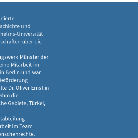
udierte
schichte und
lhelms-Universität
nschaften über die
ungswerk Münster der
ine Mitarbeit im
in Berlin und war
tieförderung
e Dr. Oliver Ernst in
nahm die
che Gebiete, Türkei,
ptabteilung
rbeit im Team
enschenrechte.