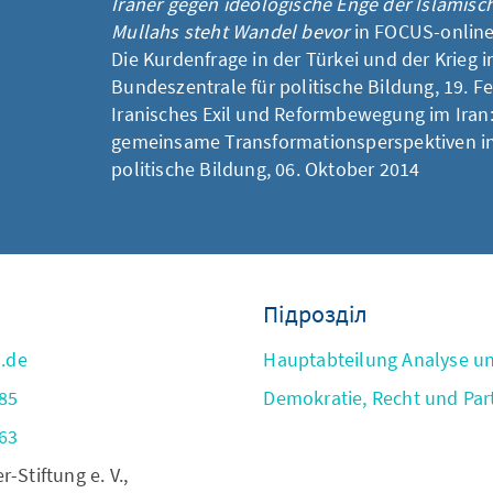
Iraner gegen ideologische Enge der Islamisc
Mullahs steht Wandel bevor
in FOCUS-online
Die Kurdenfrage in der Türkei und der Krieg i
Bundeszentrale für politische Bildung, 19. F
Iranisches Exil und Reformbewegung im Iran
gemeinsame Transformationsperspektiven
i
politische Bildung, 06. Oktober 2014
Підрозділ
s.de
Hauptabteilung Analyse u
85
Demokratie, Recht und Par
63
Stiftung e. V.,