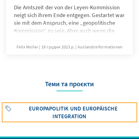
Die Amtszeit der von der Leyen-Kommission
neigt sich ihrem Ende entgegen. Gestartet war
sie mit dem Anspruch, eine „geopolitische
Kommission“ zu sein. Aber auch wenn die
Administration in der Coronapandemie und
angesichts des russischen Krieges gegen die
Felix Müller
18 грудня 2023 р.
Auslandsinformationen
Ukraine Akzente gesetzt hat, bleibt im
auswärtigen Handeln der EU abseits akuter
Krisen eine Lücke zwischen Anspruch und
Wirklichkeit.
Теми та проєкти
EUROPAPOLITIK UND EUROPÄISCHE
INTEGRATION