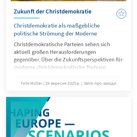
Zukunft der Christdemokratie
Christdemokratie als maßgebliche
politische Strömung der Moderne
Christdemokratische Parteien sehen sich
aktuell großen Herausforderungen
gegenüber. Über die Zukunftsperspektiven für
moderne christdemokratische Parteien
diskutierte Dr. Viola Neu am 18. September
u.a. mit Prof. Dr. Mario Voigt, Ministerpräsident
Felix Müller
19 вересня 2025 р.
Звіти про заходи
des Freistaats Thüringen, Staatssekretärin Dr.
Petra Bahr und Prof. Dr. Stathis Kalyvas.