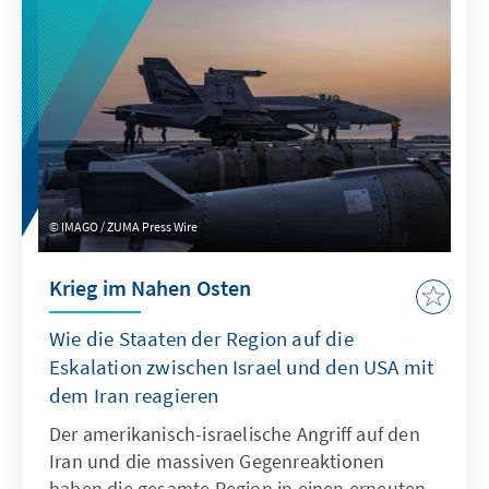
Zusammenarbeit zu erzielen. Die Türkei ist
aus deutscher Perspektive verstärkt als
sicherheitspolitischer Partner in den Fokus
gerückt. Der anstehende NATO-Gipfel 2026 in
Ankara im Juli dieses Jahres bietet eine
wertvolle Gelegenheit, die verteidigungs- und
rüstungspolitische Kooperation mit der Türkei
zu stärken. Wichtige inhaltliche Impulse kann
IMAGO / ZUMA Press Wire
zudem die bevorstehende 18. Istanbul
Security Conference® geben.
Krieg im Nahen Osten
Wie die Staaten der Region auf die
Eskalation zwischen Israel und den USA mit
dem Iran reagieren
Der amerikanisch-israelische Angriff auf den
Iran und die massiven Gegenreaktionen
haben die gesamte Region in einen erneuten