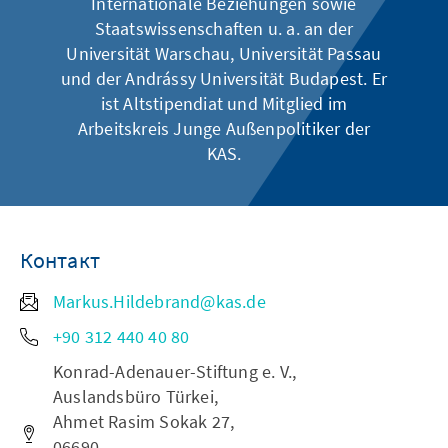
Internationale Beziehungen sowie
Staatswissenschaften u. a. an der
Universität Warschau, Universität Passau
und der Andrássy Universität Budapest. Er
ist Altstipendiat und Mitglied im
Arbeitskreis Junge Außenpolitiker der
KAS.
Контакт
Markus.Hildebrand@kas.de
+90 312 440 40 80
Konrad-Adenauer-Stiftung e. V.,
Auslandsbüro Türkei,
Ahmet Rasim Sokak 27,
06690,