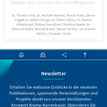
Oktober 2023 und nach dem darauffolgenden
Gaza-Krieg, trat am 10. Oktober 2025 eine
Waffenruhe in Kraft. Dies gelang vor allem auf
Dr. Thomas Volk, Dr. Michael Rimmel, Pascal Franz, Simon
Engelkes, Steffen Krüger, Dr. Ellinor Zeino, Dr. Markus
Basis von Trumps 20-Punkte-Plan und wurde
Hildebrand, Philipp Dienstbier, Christina Baade, Dr.
von Verhandlungen und einem Abkommen
Edmund Ratka, Michael Bauer, Steven Höfner
16 жовтня
zwischen den USA, Katar, Ägypten und der
2025 р.
Окрема стаття
Türkei flankiert. Wie blicken die Staaten im
Nahen Osten und Nordafrika auf diesen
wichtigen Fortschritt in der
krisengeschüttelten Region: die Freilassung
der lebenden israelischen Geiseln und die
Waffenruhe im Gazastreifen? Welche
Newsletter
Erwartungen sind an den Friedensgipfel in
Sharm el-Sheikh geknüpft und welche
Forderungen werden an die EU und
Erhalten Sie exklusive Einblicke in die neuesten
insbesondere Deutschland gestellt, vor allem
Publikationen, spannende Veranstaltungen und
im Hinblick auf die Zukunft des
Projekte direkt von unserer Vorsitzenden
Gazastreifens? Dazu geben die Leiterinnen
Annegret Kramp-Karrenbauer. Abonnieren Sie