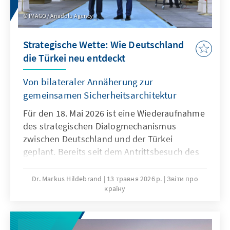
IMAGO / Anadolu Agency
Strategische Wette: Wie Deutschland
die Türkei neu entdeckt
Von bilateraler Annäherung zur
gemeinsamen Sicherheitsarchitektur
Für den 18. Mai 2026 ist eine Wiederaufnahme
des strategischen Dialogmechanismus
zwischen Deutschland und der Türkei
geplant. Bereits seit dem Antrittsbesuch des
Bundeskanzlers Friedrich Merz in Ankara Ende
Oktober 2025 befinden sich die deutsch-
Dr. Markus Hildebrand
13 травня 2026 р.
Звіти про
країну
türkischen Beziehungen in
Aufbruchsstimmung. Beide Länder sehen
derzeit eine greifbare Möglichkeit, konkrete
Fortschritte in der gemeinsamen