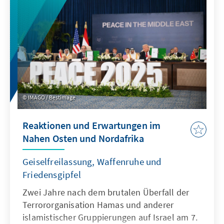
trotz ihrer zumindest mittelfristig
bestehenden Abhängigkeiten, vor allem von
Russland, ein zunehmend attraktiver
Energiepartner und zukünftig möglicherweise
auch Energiehändler für Deutschland und
Europa. Vor allem eine Zusammenarbeit im
Bereich der erneuerbaren Energien birgt
Potential für beide Seiten. Die
IMAGO / Bestimage
Weltklimakonferenz (COP 31) im November in
Antalya wird weitere Hinweise darauf geben
Reaktionen und Erwartungen im
können, wie energie- mit klimapolitischen
Nahen Osten und Nordafrika
Zielen abgestimmt werden.
Geiselfreilassung, Waffenruhe und
Friedensgipfel
Zwei Jahre nach dem brutalen Überfall der
Terrororganisation Hamas und anderer
islamistischer Gruppierungen auf Israel am 7.