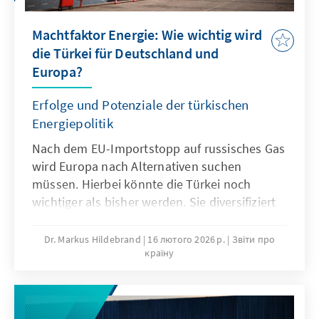
Machtfaktor Energie: Wie wichtig wird
die Türkei für Deutschland und
Europa?
Erfolge und Potenziale der türkischen
Energiepolitik
Nach dem EU-Importstopp auf russisches Gas
wird Europa nach Alternativen suchen
müssen. Hierbei könnte die Türkei noch
wichtiger als bisher werden. Sie diversifiziert
kontinuierlich ihre Energiequellen sowie ihre
Energielieferanten und sucht nach
Dr. Markus Hildebrand
16 лютого 2026 р.
Звіти про
країну
Energiereserven im eigenen Land. Damit
macht sie sich schrittweise unabhängiger.
Und schon jetzt ist die Türkei ein wichtiges
Energietransitland. Sie wird voraussichtlich