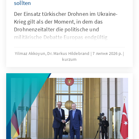
sollten
Der Einsatz türkischer Drohnen im Ukraine-
Krieg gilt als der Moment, in dem das
Drohnenzeitalter die politische und
militärische Debatte Europas endgültig
erreichte. Die 18. Istanbul Security
Conference® 2026 unterstrich die wachsende
Yilmaz Akkoyun, Dr. Markus Hildebrand
7 липня 2026 р.
kurzum
Bedeutung der Türkei als Produzent
moderner Drohnen- und UAV-Systeme. Vor
dem Ankara NATO-Gipfel 2026 hat sich der
Arbeitskreis Junge Außenpolitik mit diesem
Thema befasst: Eine strategische
Sicherheitspartnerschaft mit der Türkei im
Bereich der Drohnenentwicklung sollte
wichtiger Bestandteil deutscher und
europäischer sicherheitspolitischer
Überlegungen sein.