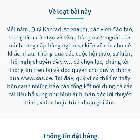
Về loạt bài này
Mỗi năm, Quỹ Konrad-Adenauer, các viện đào tạo,
trung tâm đào tạo và văn phòng nước ngoài của
mình cung cấp hàng nghìn sự kiện về các chủ đề
khác nhau. Thông qua các cuộc hội thảo, sự kiện,
hội nghị chuyên đề v.v… có chọn lọc, chúng tôi
thông tin hiện tại và độc quyền cho quý vị thông
qua www.kas.de. Tại đây, quý vị có thể tìm thấy
bên cạnh những báo cáo tổng kết nội dung cả các
tài liệu bổ sung như hình ảnh, bản bóc lời thuyết
trình, video hoặc trích đoạn ghi âm.
Thông tin đặt hàng