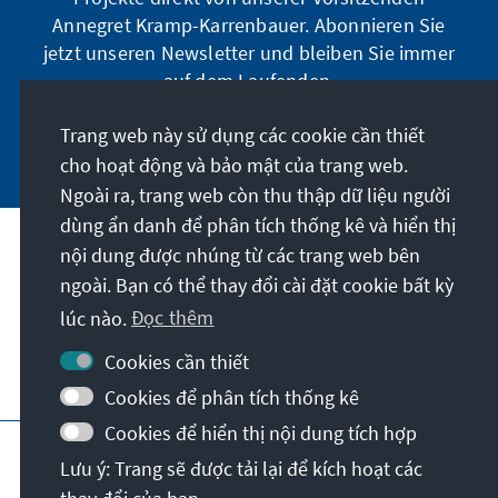
Annegret Kramp-Karrenbauer. Abonnieren Sie
jetzt unseren Newsletter und bleiben Sie immer
auf dem Laufenden.
Trang web này sử dụng các cookie cần thiết
Jetzt abonnieren
cho hoạt động và bảo mật của trang web.
Ngoài ra, trang web còn thu thập dữ liệu người
dùng ẩn danh để phân tích thống kê và hiển thị
Sứ mệnh của chúng tôi
nội dung được nhúng từ các trang web bên
ngoài. Bạn có thể thay đổi cài đặt cookie bất kỳ
lúc nào.
Đọc thêm
Liên hệ
Cookies cần thiết
Các chương trình khác của Quỹ
Cookies để phân tích thống kê
Cookies để hiển thị nội dung tích hợp
Vết
Bảo mật
Điều khoản sử dụng
Lưu ý: Trang sẽ được tải lại để kích hoạt các
Erklärung zur Barrierefreiheit
Barriere melden