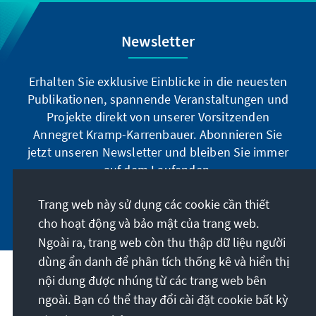
Newsletter
Erhalten Sie exklusive Einblicke in die neuesten
Publikationen, spannende Veranstaltungen und
Projekte direkt von unserer Vorsitzenden
Annegret Kramp-Karrenbauer. Abonnieren Sie
jetzt unseren Newsletter und bleiben Sie immer
auf dem Laufenden.
Trang web này sử dụng các cookie cần thiết
Jetzt abonnieren
cho hoạt động và bảo mật của trang web.
Ngoài ra, trang web còn thu thập dữ liệu người
dùng ẩn danh để phân tích thống kê và hiển thị
Sứ mệnh của chúng tôi
nội dung được nhúng từ các trang web bên
ngoài. Bạn có thể thay đổi cài đặt cookie bất kỳ