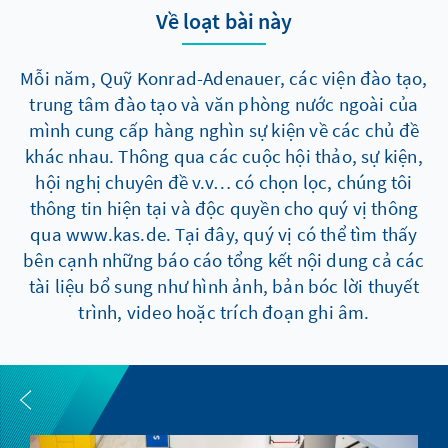
Về loạt bài này
Mỗi năm, Quỹ Konrad-Adenauer, các viện đào tạo,
trung tâm đào tạo và văn phòng nước ngoài của
mình cung cấp hàng nghìn sự kiện về các chủ đề
khác nhau. Thông qua các cuộc hội thảo, sự kiện,
hội nghị chuyên đề v.v… có chọn lọc, chúng tôi
thông tin hiện tại và độc quyền cho quý vị thông
qua www.kas.de. Tại đây, quý vị có thể tìm thấy
bên cạnh những báo cáo tổng kết nội dung cả các
tài liệu bổ sung như hình ảnh, bản bóc lời thuyết
trình, video hoặc trích đoạn ghi âm.