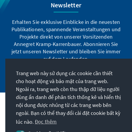
Newsletter
Erhalten Sie exklusive Einblicke in die neuesten
Publikationen, spannende Veranstaltungen und
Projekte direkt von unserer Vorsitzenden
Annegret Kramp-Karrenbauer. Abonnieren Sie
jetzt unseren Newsletter und bleiben Sie immer
auf dem Laufenden.
Trang web này sử dụng các cookie cần thiết
Jetzt abonnieren
cho hoạt động và bảo mật của trang web.
Ngoài ra, trang web còn thu thập dữ liệu người
dùng ẩn danh để phân tích thống kê và hiển thị
nội dung được nhúng từ các trang web bên
Sứ mệnh của chúng tôi
ngoài. Bạn có thể thay đổi cài đặt cookie bất kỳ
lúc nào.
Đọc thêm
Liên hệ