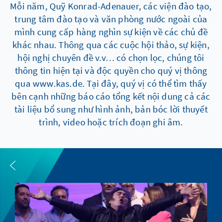
Mỗi năm, Quỹ Konrad-Adenauer, các viện đào tạo,
trung tâm đào tạo và văn phòng nước ngoài của
mình cung cấp hàng nghìn sự kiện về các chủ đề
khác nhau. Thông qua các cuộc hội thảo, sự kiện,
hội nghị chuyên đề v.v… có chọn lọc, chúng tôi
thông tin hiện tại và độc quyền cho quý vị thông
qua www.kas.de. Tại đây, quý vị có thể tìm thấy
bên cạnh những báo cáo tổng kết nội dung cả các
tài liệu bổ sung như hình ảnh, bản bóc lời thuyết
trình, video hoặc trích đoạn ghi âm.