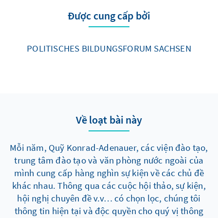
Được cung cấp bởi
POLITISCHES BILDUNGSFORUM SACHSEN
Về loạt bài này
Mỗi năm, Quỹ Konrad-Adenauer, các viện đào tạo,
trung tâm đào tạo và văn phòng nước ngoài của
mình cung cấp hàng nghìn sự kiện về các chủ đề
khác nhau. Thông qua các cuộc hội thảo, sự kiện,
hội nghị chuyên đề v.v… có chọn lọc, chúng tôi
thông tin hiện tại và độc quyền cho quý vị thông